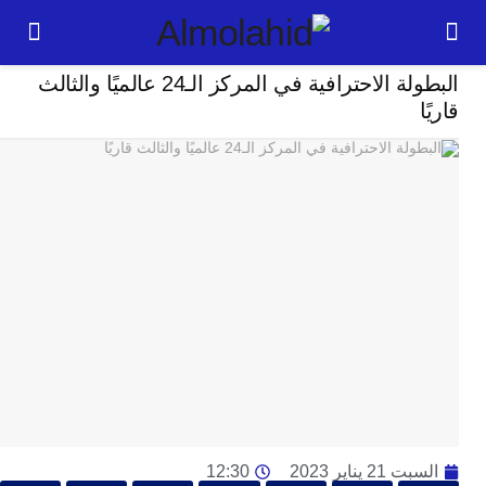
رياضة
البطولة الاحترافية في المركز الـ24 عالميًا والثالث
24
ساعة
ت
ا
وت
و
ج
ال
با
م
لت
ا
ا
جل
2 يناير 2023
12:30