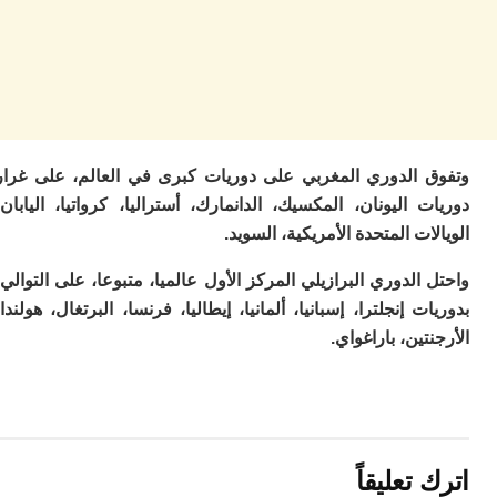
ا
ز
ا
أ
ا
ص
ا
ف
 الدوري المغربي على دوريات كبرى في العالم، على غرار
ال
ا
 اليونان، المكسيك، الدانمارك، أستراليا، كرواتيا، اليابان،
ب
ات المتحدة الأمريكية، السويد.
و
ل
الدوري البرازيلي المركز الأول عالميا، متبوعا، على التوالي،
ا
ت إنجلترا، إسبانيا، ألمانيا، إيطاليا، فرنسا، البرتغال، هولندا،
ي
تين، باراغواي.
ب
ح
ت
م
7
م
و
تعليقاً
ر