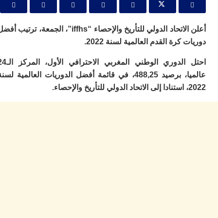
ا
ي
ب
أعلن الاتحاد الدولي للتأريخ والإحصاء “iffhs”، الجمعة، ترتيب أفضل
ته
إ
كرة القدم العالمية لسنة 2022.
ر
ك
احتل الدوري الوطني المغربي الاحترافي الأول، المركز الـ24
دي
عالميا، برصيد 488,25، في قائمة أفضل الدوريات العالمية لسنة
ب
ع
ا
ت
ي
أ
تن
لت
ح
ا
ع
ا
ال
با
ن