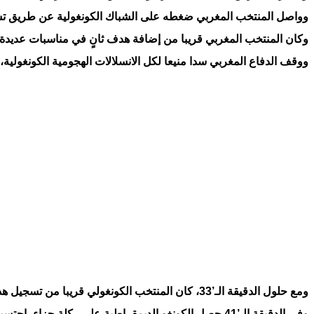
وواصل المنتخب المغربي ضغطه على الشباك الكونغولية عن طريق تسديدة “صاروخية” لح
وكان المنتخب المغربي قريبا من إضافة هدف ثانٍ في مناسبات عديدة، والتي كانت أبرزها ر
ووقف الدفاع المغربي سدا منيعا لكل الانسلالات الهجومية الكونغولية
ومع حلول الدقيقة الـ’33، كان المنتخب الكونغولي قريبا من تسجيل هدف التعادل، بقدم رومان سايس، الذي لم يركز طريقة تحكمه بالكرة، لكنها مرت مباشرة جانب القائم.
وفي الدقيقة الـ’41 حصل الكونغو الديمقراطية على ركلة جزاء، احتسبها حكم اللقاء بسبب لمسة يد من سليم أملاح، قبل أن يضيعها اللاعب سيدريك باكامبو، بعد أن سددها إلى جانب المرمى.