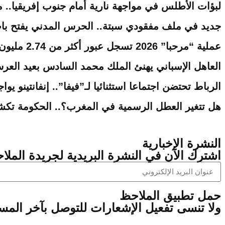
لبؤات الأطلس في مواجهة نارية أمام جنوب إفريقيا.. 
جديد في ملف مفقودي سبتة.. الحرس المدني يفتح با
عملية “مرحبا” 2026 تسجل عبور أكثر من 2.74 مليون من مغاربة العالم نحو أرض الوطن
العاهل الإسباني يهنئ الملك محمد السادس بعيد العرش 
الرباط تحتضن اجتماعا استثنائيا لـ”فيفا”.. إنفانتينو ي
هل تتغير العطل الرسمية في المغرب؟.. الحكومة تكش
النشرة الإخبارية
اشترك الآن في النشرة البريدية لجريدة الملاح
‫حمل تطبيق الملاحظ
ولا تنسى تفعيل الإشعارات للتوصل بآخر الم