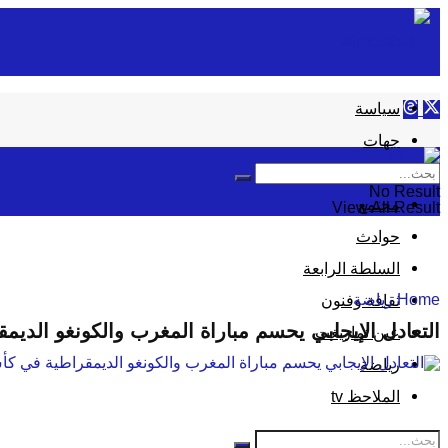
سياسة
جهات
إقتصاد
No Result
مجتمع
View All Result
حوادث
السلطة الرابعة
Home
رياضة
ثقافة وفنون
التعادل الإيجابي يحسم مباراة المغرب والكونغو الديم
عين تمازيغت
رياضة
الملاحظ tv