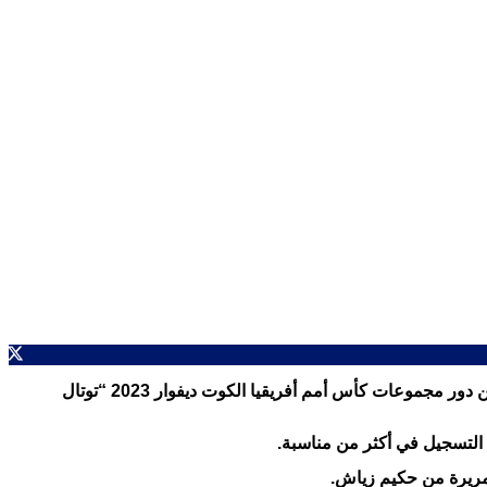
تعادل المنتخب المغربي أمام الكونغو الديمقراطية (1-1)، في المباراة التي جمعتهما على أرضية ملعب “لوران بوكو”، لحساب الجولة الثانية من دور مجموعات كأس أمم أفريقيا الكوت ديفوار 2023 “توتال
 التسجيل في أكثر من مناسبة.