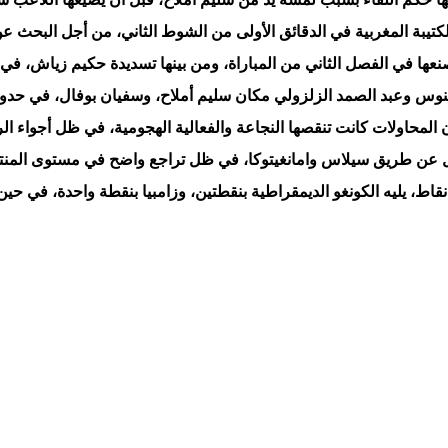
كتيبة المغربية في الدقائق الأولى من الشوط الثاني، من أجل البحث ع
اني من المباراة، ومن بينها تسديدة حكيم زياش، في الدقيقة الـ’53 إلا أنها مرت
وس وعبد الصمد الزلزولي مكان سليم أملاح، وسفيان بوفال، في حدود الدق
المحاولات كانت تنقصها النجاعة والفعالية الهجومية، في ظل أجواء الرط