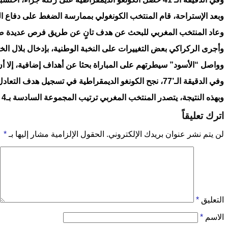
وبعد الإستراحة، قام المنتخب الكونغولي بممارسة الضغط على دفاع ال
وعاد المنتخب المغربي للبحث عن هدف تانٍ عن طريق فرص عديدة صنعها في الفصل الث
وأجرى الركراكي بعض التغييرات على النخبة الوطنية، بإدخال بلال الخن
وواصل “الأسود” سيطرتهم على المباراة بحثا عن أهداف إضافية، إلا أن 
وفي الدقيقة الـ’77، نجح الكونغو الديمقراطية في تسجيل هدف التعادل عن طريق سيلاس وامانغيتوكا، في ظل تراجع واضح في مستوى المنتخب المغربي.
وبهذه النتيجة، يتصدر المنتخب المغربي ترتيب المجموعة السادسة بـ4 نقاط، يليه الكونغو الديمقراطية بنقطتين، وزامبيا بنقطة واحدة، في حين تحتل تنزانيا المركز الأخير بدون نقاط.
اترك تعليقاً
لن يتم نشر عنوان بريدك الإلكتروني.
الحقول الإلزامية مشار إليها بـ
*
التعليق
*
الاسم
*