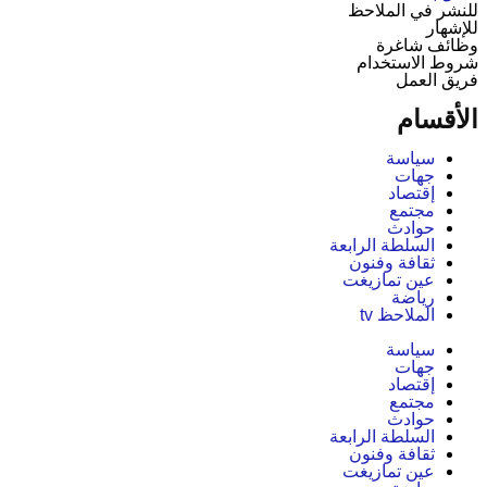
للنشر في الملاحظ
للإشهار
وظائف شاغرة
شروط الاستخدام
فريق العمل
الأقسام
سياسة
جهات
إقتصاد
مجتمع
حوادث
السلطة الرابعة
ثقافة وفنون
عين تمازيغت
رياضة
الملاحظ tv
سياسة
جهات
إقتصاد
مجتمع
حوادث
السلطة الرابعة
ثقافة وفنون
عين تمازيغت