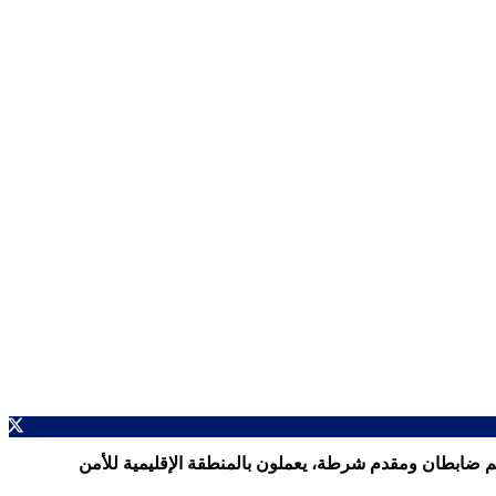
، أمس الثلاثاء 14 فبراير الجاري، ثلاثة موظفين للشرطة، هم ضابطان ومقدم شرطة، يعملون بالمنطقة الإقليمية للأمن