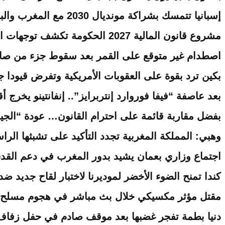
إسبانيا تتمسك بشراكة مونديال 2030 مع المغرب والبرتغال وتنافس على احتضان النهائي
مشروع قانون المالية 2027 الحكومة تكشف توجهات المرحلة المقبلة
اصطدام غير متوقع على القمر بعد سقوط جزء من ص
بكين ترد بقوة على العقوبات الأمريكية وتفرض قيودا
بعد عاصفة “فيفا فوروارد إنتربرايز”.. إنفانتينو يخرج
بفضل مقاربة قائمة على احترام القانون… عودة “الجي
وهبي: المملكة المغربية تجدد التأكيد على تشبثها ا
اجتماع وزاري بعمان يشيد بدور المغرب في دعم القد
كندا تمنح الضوء الأخضر لموديرنا لاختبار لقاح جديد ضد إ
مقتل مؤثر مكسيكي خلال بث مباشر في هجوم مسلح بول
دنيا بطمة تفجر غضبها بعد موقف صادم في حفل زفاف