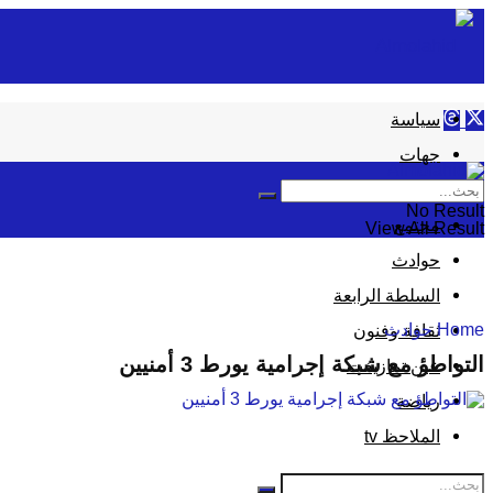
سياسة
جهات
إقتصاد
No Result
مجتمع
View All Result
حوادث
السلطة الرابعة
Home
حوادث
ثقافة وفنون
التواطؤ مع شبكة إجرامية يورط 3 أمنيين
عين تمازيغت
رياضة
الملاحظ tv