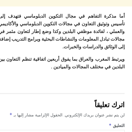
ت
ا
ا
ذكرة التفاهم في مجال التكوين الدبلوماسي فتهدف إلى
ب
ق
وتوثيق التعاون في مجالات التكوين الدبلوماسي والأكاديمي
ه
لي ، لفائدة موظفي البلدين وكذا وضع إطار لتعاون مثمر في
م
 تبادل المعلومات والنشاطات البحثية وبرامج التدريب إضافة
و
وثائق والدراسات والخبرات.
ي
م
 المغرب والعراق بما يفوق أربعين اتفاقية تنظم التعاون بين
م
ا
ن في مختلف المجالات والميادين .
و
م
ر
ا
ن
ال
تعليقاً
ب
ب
*
 نشر عنوان بريدك الإلكتروني.
الحقول الإلزامية مشار إليها بـ
ي
با
*
ق
ج