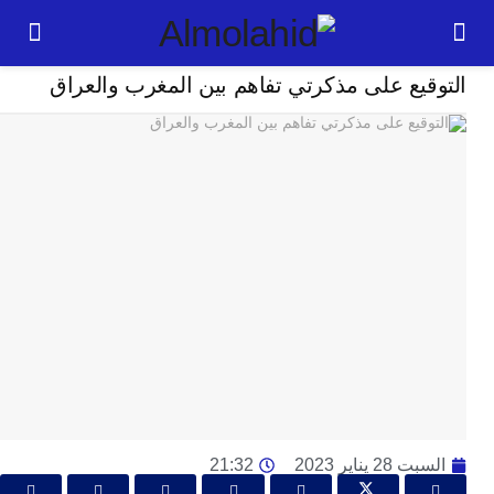
سياسة
يع على مذكرتي تفاهم بين المغرب والعراق
24
ساعة
بل
ت
ته
ل
م
ا
بع
ا
ا
ي
ط
2 يناير 2023
21:32
ا