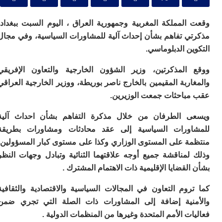
ا
و
ف
المملكة المغربية وجمهورية العراق ، اليوم السبت ببغداد،
د
ي تفاهم بشأن إحداث آلية للمشاورات السياسية، وفي مجال
أ
ن الدبلوماسي.
إف
را
المذكرتين، وزير الشؤون الخارجية والتعاون الإفريقي
إي
ت
ربة المقيمين بالخارج ناصر بوريطة، ووزير الخارجية العراقي
ح
باحثات جمعت الوزيرين.
ف
ا
 الطرفان من خلال مذكرة التفاهم بشأن احداث آلية
ورات السياسية إلى عقد محادثات ومشاورات بطريقة
خ
ج
ة على المستوى الوزاري وكذا على مستوى كبار المسؤولين،
و
لمناقشة جميع أوجه علاقتهما الثنائية وتبادل وجهات النظر
ر
ا
لقضايا الإقليمية ذات الاهتمام المشترك .
ا
روم التعاون في المجالات السياسية والاقتصادية والثقافية
ن
أ
نية إضافة إلى المشاورات ذات الصلة التي تجري ضمن
ي
ت الأمم المتحدة وغيرها من المنظمات الدولية .
ص