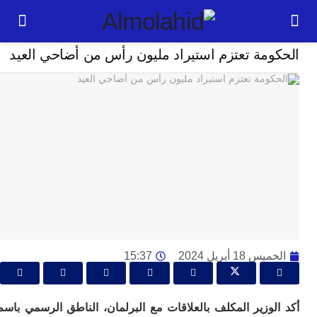
مجتمع
مة تعتزم استيراد مليون رأس من أضاحي العيد
24
ساعة
ت
ا
وت
و
ج
ال
با
م
 18 أبريل 2024
15:37
لت
ا
ا
جل
لوزير المكلف بالعلاقات مع البرلمان، الناطق الرسمي باسم