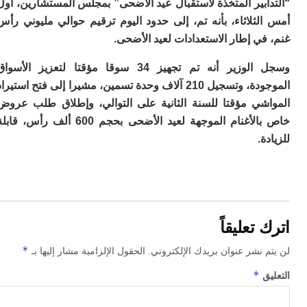
بير المتخذة لاستقبال عيد الأضحى” بمجلس المستشارين، أول
م
ثلاثاء، بأنه تم، إلى حدود اليوم ترقيم حوالي مليوني رأس
س
ي إطار الاستعدادات لعيد الأضحى.
إس
با
تن
وسجل الوزير أنه تم تجهيز 34 سوقا مؤقتا لتعزيز الأسواق
ال
الموجودة، وتسجيل 210 آلاف وحدة تسمين، مشيرا إلى فتح استيراد
م
شي مؤقتا للسنة الثانية على التوالي، وإطلاق طلب عروض
أ
ال
خاص بالأغنام الموجهة لعيد الأضحى بحجم 600 ألف رأس، قابلة
إ
.
س
وم
إ
ج
ل
ال
تعليقاً
ت
م
*
 نشر عنوان بريدك الإلكتروني.
الحقول الإلزامية مشار إليها بـ
ح
ا
*
ق
ا
ل