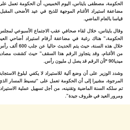
ا
مة، مصطفى بايتاس، اليوم الخميس، أن الحكومة تعمل على
ي
ة استيراد الأغنام الموجهة للذبح في عيد الأضحى المقبل،
ب
ته
بالعام الماضي.
إ
ر
بايتاس، خلال لقاء صحافي عقب الاجتماع الأسبوعي لمجلس
ك
مة،” هناك رغبة في مضاعفة أرقام استيراد أضاحي العيد
دي
ب
خلال هذه السنة، حيث يتم الحديث حاليا عن جلب 600 ألف رأس
ع
أغنام، وقد يتجاوز الرقم هذا السقف” حيث كشفت مصادر
ا
ت
ي
لوزير على أن وضع آلية للاستيراد لا يكفي لبلوغ الاستجابة
أ
وة، مشيرا إلى أن الحكومة تعمل على “تبسيط المسار الذي
تن
لت
ه السنة الماضية وتقنينه، من أجل تسهيل عملية الاستيراد،
ح
 العيد في ظروف جيدة”.
ا
ع
ا
ال
با
ن