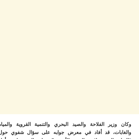
ا
ز
ا
أ
ا
ص
ا
ف
ال
ا
ب
و
ل
ا
ي
ب
ح
ت
م
7
وزير الفلاحة والصيد البحري والتنمية القروية والمياه
م
و
بات، قد أفاد في معرض جوابه على سؤال شفوي حول
ر