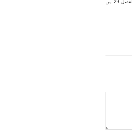
وأوضح أن “جوهر قرار السلطات العمومية بالمنع، محكوم بتحقيق التوازن بين حق المواطنين في التظاهر السلمي (الفصل 29 من