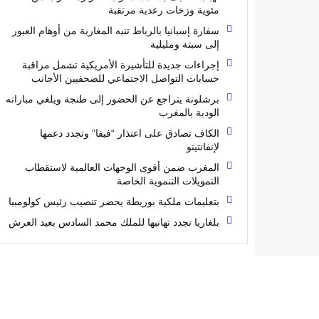
مئوية وزخات رعدية مرتقبة
سفارة إسبانيا بالرباط تنبه المغاربة من أوهام العبور
إلى سبتة ومليلية
إجراءات جديدة للتأشيرة الأمريكية تشمل مراقبة
حسابات التواصل الاجتماعي للصحفيين الأجانب
برشلونة يتراجع عن الحضور إلى طنجة ويلغي مباراته
الودية بالمغرب
الكاف تصادق على اعتذار “فيفا” وتجدد دعمها
لإنفانتينو
المغرب ضمن أقوى الوجهات العالمية لاستقطاب
التمويلات التنموية الخاصة
بتعليمات ملكية بوريطة يحضر تنصيب رئيس كولومبيا
بلغاريا تجدد تهانيها للملك محمد السادس بعيد العرش