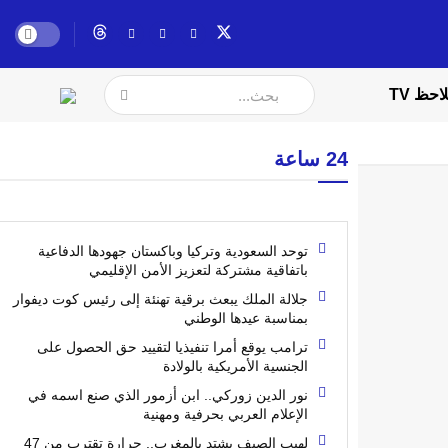
احظ TV
24 ساعة
توحد السعودية وتركيا وباكستان جهودها الدفاعية
باتفاقية مشتركة لتعزيز الأمن الإقليمي
جلالة الملك يبعث برقية تهنئة إلى رئيس كوت ديفوار
بمناسبة عيدها الوطني
ترامب يوقع أمرا تنفيذيا لتقييد حق الحصول على
الجنسية الأمريكية بالولادة
نور الدين زوركي.. ابن أزمور الذي صنع اسمه في
الإعلام العربي بحرفية ومهنية
لهيب الصيف يشتد بالمغرب.. حرارة تقترب من 47