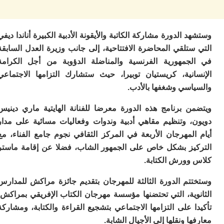
م
س
إس
 الدورة مشاركة الكاتبة والأيقونة الأدبية الكبيرة أناندا ديفي
با
تلقي المحاضرة الافتتاحية، إلى جانب وزيرة العدل السابقة
تن
ال
جمهورية الفرنسية والمناضلة الدؤوبة من أجل الكرامة
م
انية، كريستيان توبيرا، حيث ستشارك التزامها الاجتماعي
أ
ال
اسي وشغفها بالأدب.
إ
س
ن برنامج هذه الدورة معرضا للفنانة الهايتية ماري دينيس
وم
، وتنظيم مقاهي أدبية وندوات وفعاليات مسائية على مدار
إ
لمهرجان الأربعة في المركز الثقافي نجوم جامع الفناء، مع
ج
يز بشكل خاص على الجمهور الشاب، فضلا عن إقامة ماستر
ل
ال
وورش الكتابة.
ت
م
تم الدورة الثالثة للمهرجان بتقديم جائزة مراكش للمدارس
ح
وية، التي تحتضنها مؤسسة مهرجان الكتاب الإفريقي بمراكش،
ا
ا
 على التزامها الاجتماعي بتشجيع القراءة والكتابة، ومشاركة
ل
ا ونقلها إلى الأجيال الشابة.