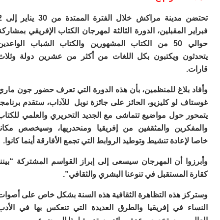
ا
ي
تحتضن مدينة مراكش خلال الفترة الممتدة من 30 يناير إلى 2
ب
ته
 المقبلين، الدورة الثالثة لمهرجان الكتاب الإفريقي بمشاركة
إ
حوالي 50 من الكتاب المشهورين والكتاب الشباب الواعدين
ر
ون ويكتبون بكل اللغات من أكثر من عشرين دولة وثلاث
ك
دي
.
ب
ع
 بلاغ للمنظمين، بأن هذه الدورة التي تعرف حضور جون ماري
ا
 لو كليزيو، الحائز على جائزة نوبل للآداب، ستقدم برنامجا
ت
ر حول مواضيع تتماشى مع الجديد التحريري والعلمي للكتاب
ي
كرين والمثقفين من إفريقيا ومنحدريها، وسيخصص مكانا
أ
تن
إعادة تنشيط وتوطيد الروابط التي تجمع الأفارقة أينما كانوا.
لت
ح
وا أن المهرجان سيسعى إلى إبراز القواسم المشتركة “بيننا
ا
المستقبل في تنوعنا البشري والثقافي”.
ع
ا
ال
ز هذه التظاهرة الثقافية هذه السنة بشكل خاص على أصوات
با
ء في إفريقيا والطرق العديدة التي تنعكس بها في الأدب
ن