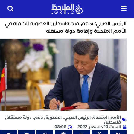
خارج الحدود
يس الصيني: ندعم منح فلسطين العضوية الكاملة في
24
م المتحدة وإقامة دولة مستقلة
ساعة
ت
ا
و
و
ج
ا
ب
م
ل
ا
أمم المتحدة
,
الرئيس الصيني
,
العضوية
,
دعم
,
دولة مستقلة
,
ا
سطين
1 ديسمبر 2022
08:08
ج