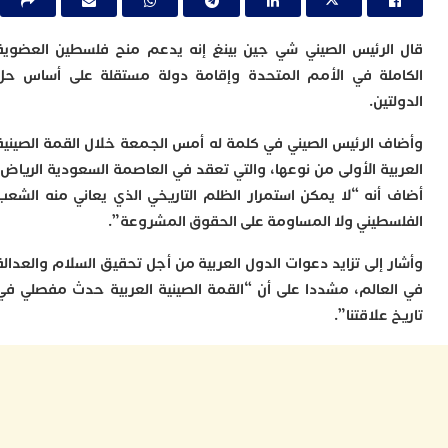
ا
ي
ب
لرئيس الصيني شي جين بينغ إنه يدعم منح فلسطين العضوية
ت
لة في الأمم المتحدة وإقامة دولة مستقلة على أساس حل
إ
ر
ين.
ك
د
 الرئيس الصيني في كلمة له أمس الجمعة خلال القمة الصينية
ب
ية الأولى من نوعها، والتي تعقد في العاصمة السعودية الرياض،
ع
ا
أنه “لا يمكن استمرار الظلم التاريخي الذي يعاني منه الشعب
طيني ولا المساومة على الحقوق المشروعة”.
ت
ي
أ
 إلى تزايد دعوات الدول العربية من أجل تحقيق السلام والعدالة
ت
عالم، مشددا على أن “القمة الصينية العربية حدث مفصلي في
ل
علاقتنا”.
ح
ا
ع
ا
ا
ب
ن