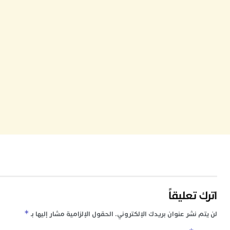
ا
ز
ا
أ
ا
ص
ا
ف
ا
ا
ب
و
ل
ا
ي
ب
ح
ت
م
تعليقاً
7
م
*
 نشر عنوان بريدك الإلكتروني.
الحقول الإلزامية مشار إليها بـ
و
ر