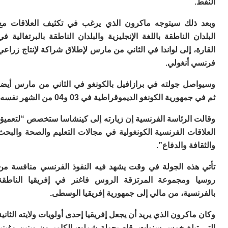
م
س
ذلك سيتوجه ماكرون الذي يرغب في تكثيف العلاقات مع
إس
ن الناطقة باللغة الإنجليزية والبلدان الناطقة بالبرتغالية في
با
، إلى لواندا في الثاني من مارس لإطلاق شراكة لإنتاج زراعي
تن
ال
 أنغولي.
م
أ
صل جولته في برازافيل بالكونغو في الثاني من مارس أيضا
ال
هورية الكونغو الديموقراطية في 03 و04 من الشهر نفسه.
إ
س
وم
 الرئاسة الفرنسية إن زيارته إلى كينشاسا ستخصص “لتعميق
ات الفرنسية الكونغولية في مجالات التعليم والصحة والبحث
إ
ج
فة والدفاع”.
ل
ال
هذه الجولة في وقت يشهد فيه النفوذ الفرنسي منافسة من
ت
 ومجموعة المرتزقة الروس فاغنر في إفريقيا الناطقة
م
ح
سية، من مالي إلى جمهورية إفريقيا الوسطى.
ا
ا
اكرون الذي يريد أن يجعل إفريقيا إحدى أولويات ولايته الثانية
ل
تبلغ خمس سنوات، قام بجولة شملت الكاميرون وبنين وغينيا