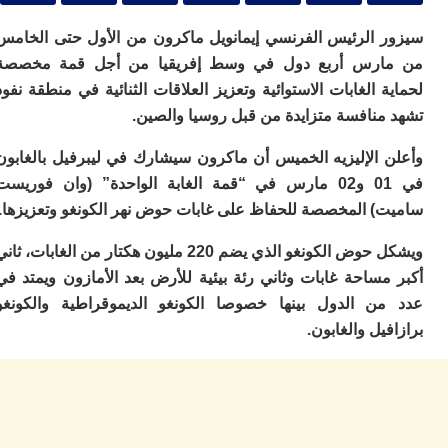
ا
ي
 الرئيس الفرنسي إيمانويل ماكرون من الأول حتى الخامس
ب
ته
رس أربع دول في وسط إفريقيا من أجل قمة مخصصة
إ
 الغابات الاستوائية وتعزيز العلاقات الثنائية في منطقة نفوذ
ر
منافسة متزايدة من قبل روسيا والصين.
ك
دي
ب
 الإليزيه الخميس أن ماكرون سيشارك في ليبرفيل بالغابون
ع
في 01 و02 مارس في “قمة الغابة الواحدة” (وان فوريست
ا
) المخصصة للحفاظ على غابات حوض نهر الكونغو وتعزيزها.
ت
ي
ويشكل حوض الكونغو الذي يضم 220 مليون هكتار من الغابات، ثاني
أ
ساحة غابات وثاني رئة بيئية للأرض بعد الأمازون ويمتد في
تن
لت
ن الدول بينها خصوصا الكونغو الديموقراطية والكونغو
ح
يل والغابون.
ا
ع
ا
ال
با
ن