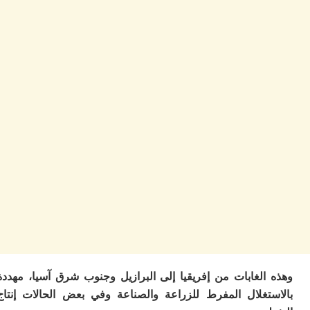
ا
ز
ا
أ
ا
ص
ا
ف
ال
ا
ب
و
ل
ا
ي
ب
ح
ت
م
7
الغابات من إفريقيا إلى البرازيل وجنوب شرق آسيا، مهددة
م
و
تغلال المفرط للزراعة والصناعة وفي بعض الحالات إنتاج
ر