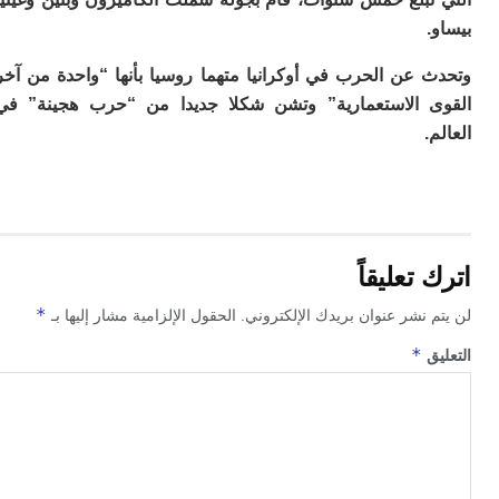
ا
ب
ي
 عن الحرب في أوكرانيا متهما روسيا بأنها “واحدة من آخر
ع
ا
 الاستعمارية” وتشن شكلا جديدا من “حرب هجينة” في
إ
.
ط
و
مب
ال
ب
ا
تعليقاً
ت
ع
*
 نشر عنوان بريدك الإلكتروني.
الحقول الإلزامية مشار إليها بـ
اع
“ف
*
ق
و
د
لإ
ا
ض
أ