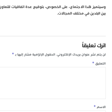
م
يز هذا الاجتماع، على الخصوص، بتوقيع عدة اتفاقيات للتعاون
س
بلدين في مختلف المجالات.
إ
ب
ت
ا
م
أ
ا
تعليقاً
إ
س
*
 نشر عنوان بريدك الإلكتروني.
الحقول الإلزامية مشار إليها بـ
و
*
ق
إ
ج
ل
ا
ت
م
ح
ا
ا
*
ل