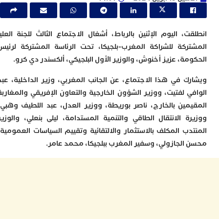
ا
ي
ب
ت
، اليوم الإثنين بالرباط، أشغال الاجتماع الثالث للجنة العليا
إ
ركة للشراكة المغرب-بلجيكا، تحت الرئاسة المشتركة لرئيس
ر
ك
مة، عزيز أخنوش، والوزير الأول البلجيكي، ألكسندر دي كرو.
د
ب
ك في هذا الاجتماع، عن الجانب المغربي، وزير الداخلية، عبد
ع
ي لفتيت، ووزير الشؤون الخارجية والتعاون الإفريقي والمغاربة
ا
مين بالخارج، ناصر بوريطة، ووزير العدل، عبد اللطيف وهبي،
ت
ة الانتقال الطاقي والتنمية المستدامة، ليلى بنعلي، والوزير
ي
أ
دب المكلف بالاستثمار والالتقائية وتقييم السياسات العمومية،
ت
الجازولي، وسفير المغرب ببلجيكا، محمد عامر.
ل
ح
ا
ع
ا
ا
ب
ن