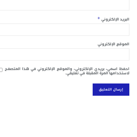
ا
ب
ي
*
 الإلكتروني
ع
ا
إ
ط
 الإلكتروني
و
م
ا
ب
سمي، بريدي الإلكتروني، والموقع الإلكتروني في هذا المتصفح
ا
امها المرة المقبلة في تعليقي.
ت
ع
ا
“
و
د
ل
ا
ض
أ