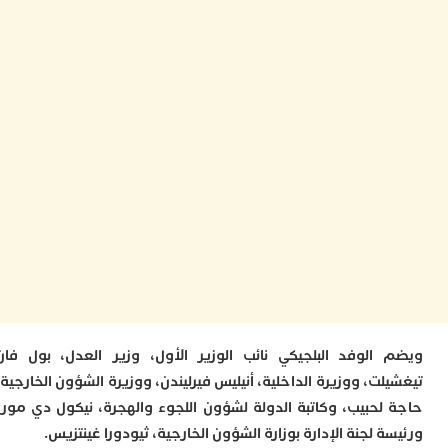
ا
ز
ا
أ
ا
ص
ا
ف
ا
ا
ب
و
ل
ا
ي
ب
ح
ت
الوفد البلجيكي نائب الوزير الأول، وزير العدل، بول فان
م
ت، ووزيرة الداخلية، أنيليس فيرليندن، ووزيرة الشؤون الخارجية،
7
م
لحبيب، وكاتبة الدولة لشؤون اللجوء والهجرة، نيكول دي مور،
و
 لجنة الإدارة بوزارة الشؤون الخارجية، ثيودورا غينتزيس.
ر