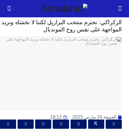
رياضة
اكي: نحترم منتخب البرازيل لكننا لا نخشاه ونريد
24
اجهة على نفس روح المونديال
ساعة
ت
ا
وت
و
ج
ال
با
م
لت
ا
ا
24 مارس 2023
18:12
جل