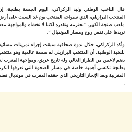
ا
ي
لناخب الوطني وليد الركراكي، اليوم الجمعة بطنجة، إن
ب
خب البرازيلي، الذي سيواجه المنتخب يوم غد السبت على أرض
ته
إ
نجة الكبير، “نحترمه ونقدره لكننا لا نخشاه والمواجهة معه
ر
 على نفس روح ومسار المونديال “.
ك
دي
الركراكي، خلال ندوة صحافية سبقت إجراء تمرينات مسائية
ب
ع
 الوطنية، أن المنتخب البرازيلي له سمعة عالمية وهو منتخب
ا
عبين من الطراز العالي وله تاريخ عريق، ومواجهة المغرب له
ت
 تكتسي أهمية خاصة في مسار الصحوة التي تعرفها الكرة
ي
ية وبعد الإنجاز التاريخي الذي حققه المغرب في مونديال قطر
أ
تن
لت
ح
ا
ع
ا
ال
با
ن