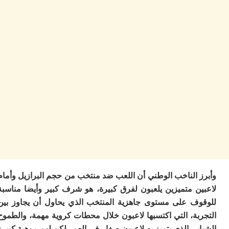
ا
ز
ا
أ
ا
ص
ا
ف
ال
ا
ب
و
ل
ا
ي
ب
ح
 الناخب الوطني أن اللعب ضد منتخب من حجم البرازيل وأمام
ت
م
ن متميزين يلعبون لفرق كبيرة، هو شرف كبير وأيضا مناسبة
7
ف على مستوى جاهزية المنتخب الذي يحاول أن يجاوز بين
م
بة، التي اكتسبها لاعبون خلال محطات كروية مهمة، والطموح
و
ر
ي الذي يتميز به لاعبون صغار في العمر لكن لهم موهبة كبيرة