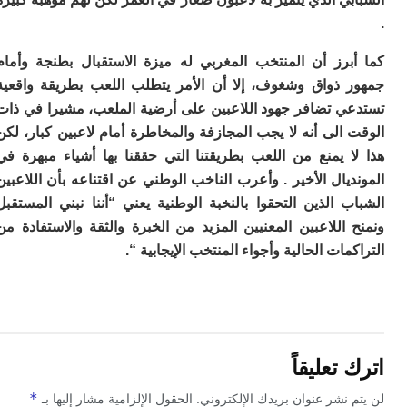
م
س
إس
برز أن المنتخب المغربي له ميزة الاستقبال بطنجة وأمام
با
 ذواق وشغوف، إلا أن الأمر يتطلب اللعب بطريقة واقعية
تن
ال
ي تضافر جهود اللاعبين على أرضية الملعب، مشيرا في ذات
م
الى أنه لا يجب المجازفة والمخاطرة أمام لاعبين كبار، لكن
أ
ا يمنع من اللعب بطريقتنا التي حققنا بها أشياء مبهرة في
ال
إ
يال الأخير . وأعرب الناخب الوطني عن اقتناعه بأن اللاعبين
س
 الذين التحقوا بالنخبة الوطنية يعني “أننا نبني المستقبل
وم
اللاعبين المعنيين المزيد من الخبرة والثقة والاستفادة من
إ
مات الحالية وأجواء المنتخب الإيجابية “.
ج
ل
ال
ت
م
ح
ا
تعليقاً
ا
ل
*
 نشر عنوان بريدك الإلكتروني.
الحقول الإلزامية مشار إليها بـ