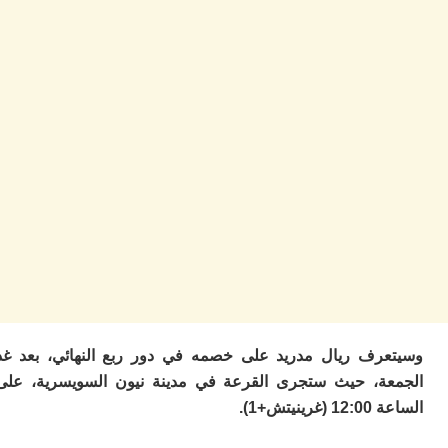
ا
ز
ا
أ
ا
ص
ا
ف
ال
ا
ب
و
ل
ا
ي
ب
ح
ت
رف ريال مدريد على خصمه في دور ربع النهائي، بعد غد
م
ة، حيث ستجرى القرعة في مدينة نيون السويسرية، على
7
م
يتش+1).
و
ر