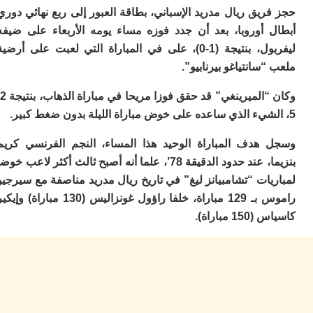
ا
يق ريال مدريد الإسباني، بطاقة العبور إلى ربع نهائي دوري
ي
ب
 أوروبا، بعد أن جدد فوزه مساء يومه الأربعاء على ضيفه
ته
ليفربول، بنتيجة (1-0)، على في المباراة التي لعبت على أرضية
إ
سانتياغو بيرنابيو”.
ر
ك
دي
وكان “الميرينغي” قد حقق فوزا مريحا في مباراة الذهاب، بنتيجة 2-
ب
ع
ا
هدف المباراة الوحيد هذا المساء، النجم الفرنسي كريم
ت
بنزيما، عند حدود الدقيقة 78’، علما أنه أصبح ثالث أكثر لاعب خوضا
ي
ات “تشامبيانز ليغ” في تاريخ ريال مدريد مناصفة مع سيرجيو
أ
تن
راموس بـ 129 مباراة، خلفا راؤول غونزاليس (130 مباراة) وإيكير
لت
مباراة).
ح
ا
ع
ا
ال
با
ن