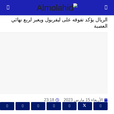
رياضة
ل يؤكد تفوقه على ليفربول ويعبر لربع نهائي
24
ة
ساعة
ت
ا
وت
و
ج
ال
با
م
لت
ا
 15 مارس 2023
23:18
ا
جل