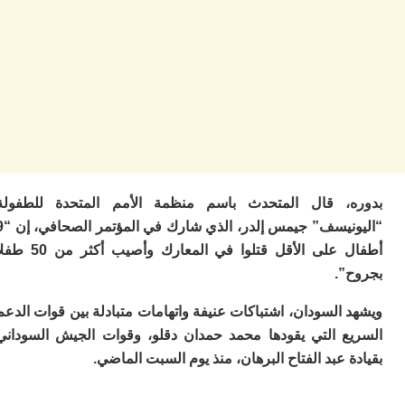
ا
ز
ا
أ
ا
ص
ا
ف
ال
ا
ب
و
، قال المتحدث باسم منظمة الأمم المتحدة للطفولة
“اليونيسف” جيمس إلدر، الذي شارك في المؤتمر الصحافي، إن “9
ل
ا
أطفال على الأقل قتلوا في المعارك وأصيب أكثر من 50 طفلا
ي
”.
ب
ح
السودان، اشتباكات عنيفة واتهامات متبادلة بين قوات الدعم
ت
م
ع التي يقودها محمد حمدان دقلو، وقوات الجيش السوداني
7
 عبد الفتاح البرهان، منذ يوم السبت الماضي.
م
و
ر