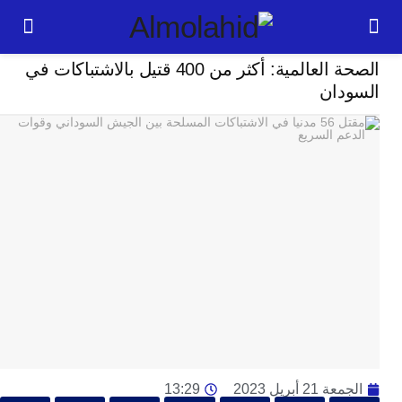
خارج الحدود
الصحة العالمية: أكثر من 400 قتيل بالاشتباكات في
24
دان
ساعة
ت
ا
وت
و
ج
ال
با
م
لت
ا
ا
جل
21 أبريل 2023
13:29