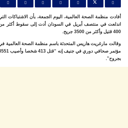
ا
ي
ب
منظمة الصحة العالمية، اليوم الجمعة، بأن الاشتباكات التي
ته
إ
ت في منتصف أبريل في السودان أدت إلى سقوط أكثر من
ر
ك
دي
 مارغريت هاريس المتحدثة باسم منظمة الصحة العالمية في
ب
ع
مؤتمر صحافي دوري في جنيف إنه “قتل 413 شخصا وأصيب 3551
ا
”.
ت
ي
أ
تن
لت
ح
ا
ع
ا
ال
با
ن