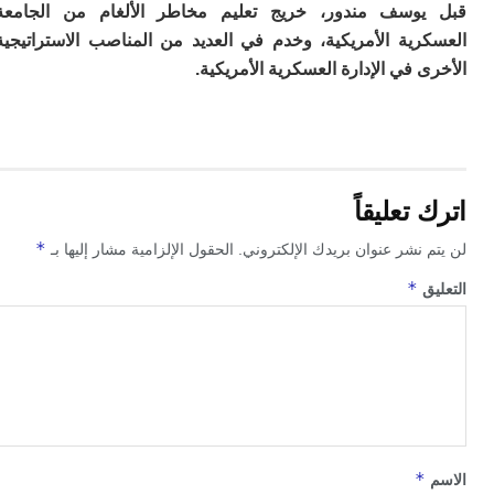
وسف مندور، خريج تعليم مخاطر الألغام من الجامعة
م
رية الأمريكية، وخدم في العديد من المناصب الاستراتيجية
س
إس
 في الإدارة العسكرية الأمريكية.
با
تن
ال
م
أ
ال
تعليقاً
إ
س
*
 نشر عنوان بريدك الإلكتروني.
الحقول الإلزامية مشار إليها بـ
وم
إ
*
ق
ج
ل
ال
ت
م
ح
ا
ا
ل
*