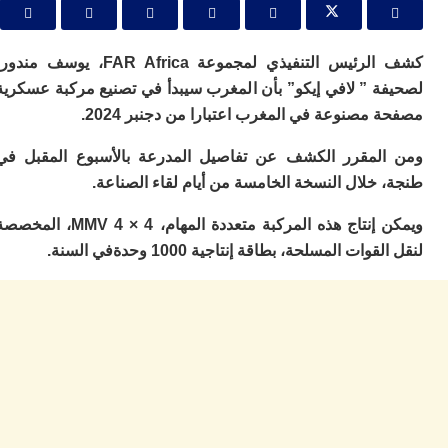
ا
ي
ب
ته
كشف الرئيس التنفيذي لمجموعة FAR Africa، يوسف مندور،
إ
ة ” لافي إيكو” بأن المغرب سيبدأ في تصنيع مركبة عسكرية
ر
مصنوعة في المغرب اعتبارا من دجنبر 2024.
ك
دي
ب
لمقرر الكشف عن تفاصيل المدرعة بالأسبوع المقبل في
ع
خلال النسخة الخامسة من أيام لقاء الصناعة.
ا
ت
ويمكن إنتاج هذه المركبة متعددة المهام، MMV 4 × 4، المخصصة
ي
ات المسلحة، بطاقة إنتاجية 1000 وحدةفي السنة.
أ
تن
لت
ح
ا
ع
ا
ال
با
ن