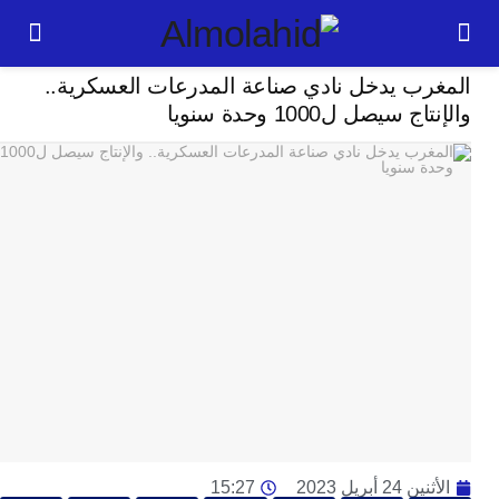
سياسة
رب يدخل نادي صناعة المدرعات العسكرية..
24
 سيصل ل1000 وحدة سنويا
ساعة
ت
ا
وت
و
ج
ال
با
م
لت
ا
ا
جل
2 أبريل 2023
15:27