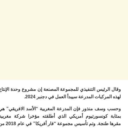
ا
ز
ا
أ
ا
ص
ا
ف
ال
ا
ب
و
ل
ا
ي
ب
الرئيس التنفيذي للمجموعة المصنعة إن مشروع وحدة الإنتاج
ح
لمركبات المدرعة سيبدأ العمل في دجنبر 2024.
ت
م
وسف منذور فإن المدرعة المغربية “الأسد الافريقي” هي
7
م
ة كونسورتيوم أمريكي الذي أطلقته مؤخرا شركة مغربية
و
مقرها طنجة. وتم تأسيس مجموعة “فار أفريكا” في عام 2018 من
ر