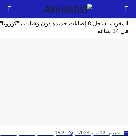
مجتمع
المغرب يسجل 8 إصابات جديدة دون وفيات بـ”كورونا”
24
ساعة
ت
ا
وت
و
ج
ال
با
م
لت
ا
ا
جل
 12 يناير 2023
15:21