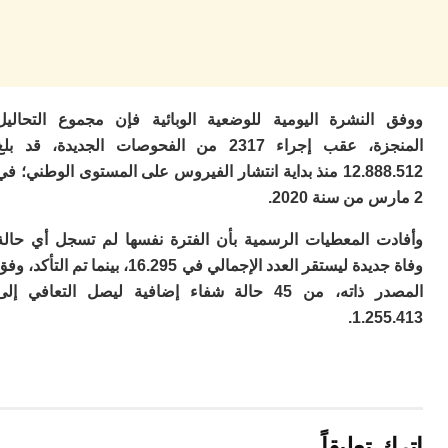
ا
ز
ا
أ
ا
ص
النشرة اليومية للوضعية الوبائية فإن مجموع التحاليل
ا
المنجزة، عقب إجراء 2317 من الفحوصات الجديدة، قد بلغ
ف
ال
12.888.512 منذ بداية انتشار الفيروس على المستوى الوطني؛ في
ا
ب
و
ت المعطيات الرسمية بأن الفترة نفسها لم تسجل أي حالة
ل
وفاة جديدة ليستقر العدد الإجمالي في 16.295، بينما تم التأكد، وفق
ا
ي
المصدر ذاته، من 45 حالة شفاء إضافية ليصل التعافي إلى
ب
1.25
ح
ت
م
7
م
و
تعليقاً
ر