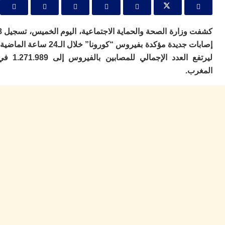
ا
ي
ب
ته
كشفت وزارة الصحة والحماية الاجتماعية، اليوم الخميس، تسجيل 8
إ
إصابات جديدة مؤكدة بفيروس “كورونا” خلال الـ24 ساعة الماضية،
ر
ليرتفع العدد الإجمالي للمصابين بالفيروس إلى 1.271.989 في
ك
دي
ب.
ب
ع
ا
ت
ي
أ
تن
لت
ح
ا
ع
ا
ال
با
ن