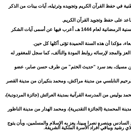
 الأولى لجائزة محمد السادس الوطنية في حفظ القرآن الكريم وتجويده وترتيله، آيات بينات من الذكر
اعد على حفظ وتجويد القرآن الكريم.
إثر ذلك، ألقى الأستاذ بهاء الدين محمد جمال الدين الندوي، من جمهورية الهند، بين يدي الملك، كلمة باسم العلماء المشاركين في الدروس الحسنية الرمضانية لعام 1444 هـ، أعرب فيها عن أسمى آيات الشكر
ء، مؤكدا أن هذه السنة الحميدة تؤتى أكلها كل حين.
عز والمجد لإرسائه روابط المودة والتآلف، كما سجل للمغفور له
ت ابن مسيك، بعد سرد “حديث الختم” من طرف حسن صابر، عضو
الرحيم النابلسي من مدينة مراكش، ومحمد بنكيران من مدينة القصر
حمد بوليس من المدرسة القرآنية بمدينة العرائش (جائزة المردودية)،
نة المحمدية (الجائزة التقديرية)، ومحمد الهدار من مدينة الناظور
لسادس وينصره نصرا مبينا، يعز به الإسلام والمسلمين، وبأن يتوج
ي رشيد وبباقي أفراد الأسرة الملكية الشريفة.