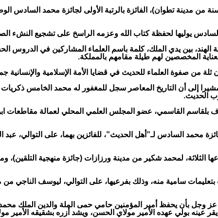
عد صلاتي العشاء والتراويح، رتلت القارئة الطفلة هجر المرابط (11 سنة من مدينة تطوان)، الفائزة بالرتبة
د السادس يوليها لحفظة كتاب الله وعزمه الراسخ على تشجيع النشء الص
لعناية المخصصين لهم طيلة مقامهم بالمملكة.
 من صفوة العلماء للحديث في قضايا الأمة الإسلامية والإنسانية جمعا
مشيرا إلى أن التاريخ المعاصر سجل للمغفور له محمد الخامس ذكريات ال
رب الحديث.
 طرف بلقاسم القاسمي، عضو المجلس العلمي المحلي لعمالة مقاطعا
ئزة محمد السادس لـ”أهل الحديث”، للفائزين بهما، على التوالي، عبد 
ا الثلاثة، لمحمد شكير من مدينة ورزازات (جائزة منهجية التلقين)، وم
بتعليمات سامية منه، وذلك بفرعيها، على التوالي، ليوسف الناجي من مدي
ز وجل بأن يحفظ أمير المؤمنين حامي حمى الملة والدين الملك محمد ا
قر عينه بولي عهده الأمير مولاي الحسن، ويشد أزره بشقيقه الأمير مولا