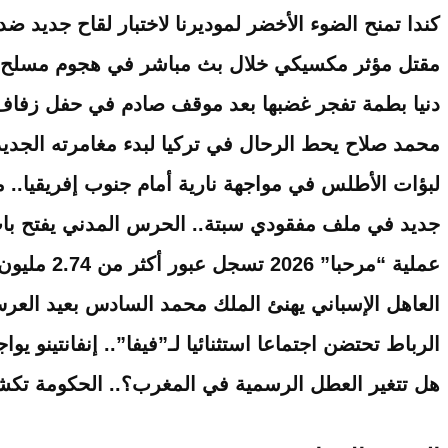
كندا تمنح الضوء الأخضر لموديرنا لاختبار لقاح جديد ضد إ
مقتل مؤثر مكسيكي خلال بث مباشر في هجوم مسلح بول
دنيا بطمة تفجر غضبها بعد موقف صادم في حفل زفاف
محمد صلاح يحط الرحال في تركيا لبدء مغامرته الجدي
لبؤات الأطلس في مواجهة نارية أمام جنوب إفريقيا.. 
جديد في ملف مفقودي سبتة.. الحرس المدني يفتح با
عملية “مرحبا” 2026 تسجل عبور أكثر من 2.74 مليون من مغاربة العالم نحو أرض الوطن
العاهل الإسباني يهنئ الملك محمد السادس بعيد العرش 
الرباط تحتضن اجتماعا استثنائيا لـ”فيفا”.. إنفانتينو ي
هل تتغير العطل الرسمية في المغرب؟.. الحكومة تكش