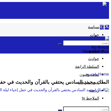
سياسة
جهات
إقتصاد
No Result
مجتمع
View All Result
حوادث
السلطة الرابعة
Home
مجتمع
ثقافة وفنون
الملك محمد السادس يحتفي بالقرآن والحديث في حفل إح
عين تمازيغت
رياضة
الملاحظ tv