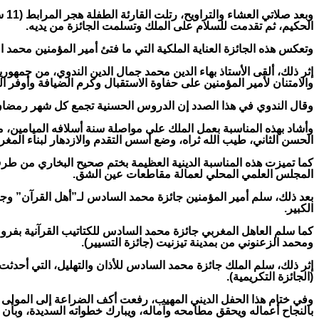
وب
الحكيم، ثم تقدمت للسلام على الملك وتسلمت الجائزة من يديه.
وتعكس هذه الجائزة العناية الملكية التي ما فتئ أمير المؤمنين محم
والامتنان لأمير المؤمنين على حفاوة الاستقبال وكرم الضيافة وأوفر ا
وقال الندوي في هذا الصدد إن الدروس الحسنية تجمع كل شهر رمضان ثلة
وأشاد بهذه المناسبة بعمل الملك على مواصلة سنة أسلافه الميامين، 
الحسن الثاني، طيب الله ثراه، وضع أسس التقدم والازدهار لبناء المغ
كما تميزت هذه المناسبة الدينية العظيمة بختم صحيح البخاري من
المجلس العلمي المحلي لعمالة مقاطعات عين الشق.
بعد ذلك، سلم أمير المؤمنين جائزة محمد السادس لـ”أهل القرآن” وجا
الكبير.
كما سلم العاهل المغربي جائزة محمد السادس للكتاتيب القرآنية بفروعه
ومحمد الزعنوني من بمدينة تيزنيت (جائزة التسيير).
إثر ذلك، سلم الملك جائزة محمد السادس للأذان والتهليل، التي أحدثت 
(الجائزة التكريمية).
وفي ختام هذا الحفل الديني المهيب، رفعت أكف الضراعة إلى المولى ع
بالنجاح أعماله ويحقق مطامحه وآماله، ويبارك خطواته السديدة، وبأن ي