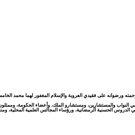
مته ورضوانه على فقيدي العروبة والإسلام المغفور لهما محمد الخامس
النواب والمستشارين، ومستشارو الملك، وأعضاء الحكومة، وممثلون ع
وا في الدروس الحسنية الرمضانية، ورؤساء المجالس العلمية المحلية، 