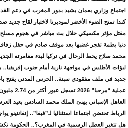
اجتماع وزاري بعمان يشيد بدور المغرب في دعم القد
كندا تمنح الضوء الأخضر لموديرنا لاختبار لقاح جديد ضد إ
مقتل مؤثر مكسيكي خلال بث مباشر في هجوم مسلح بول
دنيا بطمة تفجر غضبها بعد موقف صادم في حفل زفاف
محمد صلاح يحط الرحال في تركيا لبدء مغامرته الجدي
لبؤات الأطلس في مواجهة نارية أمام جنوب إفريقيا.. 
جديد في ملف مفقودي سبتة.. الحرس المدني يفتح با
عملية “مرحبا” 2026 تسجل عبور أكثر من 2.74 مليون من مغاربة العالم نحو أرض الوطن
العاهل الإسباني يهنئ الملك محمد السادس بعيد العرش 
الرباط تحتضن اجتماعا استثنائيا لـ”فيفا”.. إنفانتينو ي
هل تتغير العطل الرسمية في المغرب؟.. الحكومة تكش