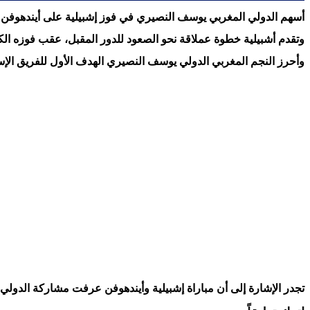
أسهم الدولي المغربي يوسف النصيري في فوز إشبيلية على أيندهوفن بثلاثة أهداف دون رد ال
وتقدم أشبيلية خطوة عملاقة نحو الصعود للدور المقبل، عقب فوزه الكبير 3 / صفر على أيندهوفن، خلال المباراة التي جرت في ملعب سانشيز ب
وأحرز النجم المغربي الدولي يوسف النصيري الهدف الأول للفريق الإسباني في الدقيقة 45، فيما أضاف لوكاس أوكامبوس ونيمانيا جوديل الهدفين الثاني والث
تجدر الإشارة إلى أن مباراة إشبيلية وأيندهوفن عرفت مشاركة الدولي