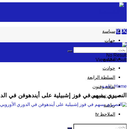
سياسة
جهات
إقتصاد
No Result
مجتمع
View All Result
حوادث
السلطة الرابعة
Home
رياضة
ثقافة وفنون
النصيري يسهم في فوز إشبيلية على أيندهوفن في الدو
عين تمازيغت
رياضة
الملاحظ tv