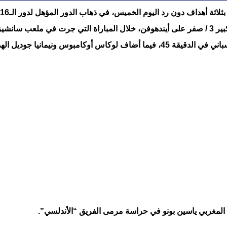
يوم الخميس، في ذهاب الدور المؤهل لدور الـ16 في بطولة الدوري الأوروبي لكرة القدم.
يزخوان.
الث في الدقيقتين 50 و55 على الترتيب.
 المغربي ياسين بونو في حراسة مرمى الفريق “الأندلسي”.