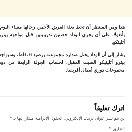
ب
ر
س
و
ف
ن المنتظر أن تحط بعثة الفريق الأحمر، رحالها مساء اليوم،
س
ا، على أن يجري الوداد حصتين تدريبيتين قبل مواجهة بيترو
ال
.
ق
ا
يشار إلى أن الوداد يحتل صدارة مجموعته برصيد 6 نقاط، وسيواجه
ب
 أتليتيكو السبت المقبل، لحساب الجولة الرابعة من دور
ت
خ
ات دوري أبطال أفريقيا.
س
س
أ
ب
إ
ا
تعليقاً
م
م
*
 نشر عنوان بريدك الإلكتروني.
الحقول الإلزامية مشار إليها بـ
ال
ا
*
ق