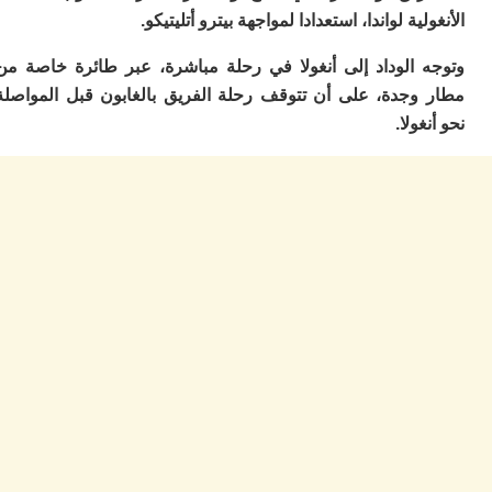
ا
ية لواندا، استعدادا لمواجهة بيترو أتليتيكو.
و
ف
 الوداد إلى أنغولا في رحلة مباشرة، عبر طائرة خاصة من
د
أ
وجدة، على أن تتوقف رحلة الفريق بالغابون قبل المواصلة
إف
ولا.
را
إي
ت
ح
ف
ا
خ
ج
و
ر
ا
ا
ن
أ
ي
ص