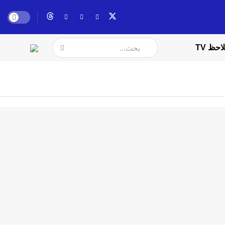
احظ TV