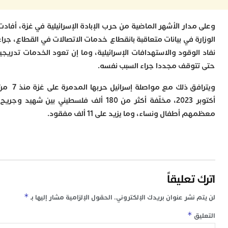
ل
س
ا
دار الأشهر الماضية من حرب الإبادة الإسرائيلية في غزة، أفادت
ع
ة في بيانات متعاقبة بانقطاع خدمات الاتصالات في القطاع، جراء
ت
لوقود والاستهدافات الإسرائيلية، وما إن تعود الخدمات تدريجيا
ا
توقف مجددا جراء السبب نفسه.
إ
ت
ويترافق ذلك مع مواصلة إسرائيل حربها المدمرة على غزة منذ 7 من
ب
م
أكتوبر 2023، مخلّفة أكثر من 180 ألف فلسطيني بين شهيد وجريح،
0
أطفال ونساء، وما يزيد على 11 ألف مفقود.
م
ا
و
و
ع
ا
ا
تعليقاً
م
*
 نشر عنوان بريدك الإلكتروني.
الحقول الإلزامية مشار إليها بـ
ق
ا
*
ق
7