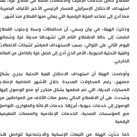
اع
كامل لخدمات الإنترنت والاتصالات الثابتة
في
قطاع غزة
، بعد
ا
و
اف الاحتلال الإسرائيلي
للمسار الرئيسي الأخير للألياف البصرية
،
ف
دى إلى تصاعد
العزلة الرقمية
التي يعاني منها القطاع منذ أشهر.
د
أ
 الهيئة، في بيان رسمي، أن
محافظات وسط وجنوب القطاع
إ
ت إلى
حالة الانقطاع التام
التي تشهدها
مدينة غزة وشمالها
ر
 الثاني على التوالي، بسبب الاستهداف المباشر
لشبكات الاتصالات
إ
ت
ة التحتية الحيوية
، الأمر الذي أدى إلى
فصل غزة بالكامل عن العالم
ح
جي
.
ف
ا
حت الهيئة أن
استهداف الاحتلال للبنية التحتية يجري بشكل
خ
ج
، رغم المحاولات العديدة خلال الأشهر الماضية لإصلاح
ج
ات البديلة
، التي تم قطعها بشكل متكرر أو منع الوصول إليها.
و
ر
 على أن الانقطاع الحالي
يمنع مئات الآلاف من المواطنين
من
ا
ل إلى خدمات حيوية، أبرزها: خدمات الإغاثة والطوارئ، التواصل
ا
مؤسسات الصحية، الخدمات الإعلامية والمنصات التعليمية
ن
ية
أ
ي
ذّرت الهيئة من
التبعات الإنسانية والاجتماعية
لتواصل هذا
ص