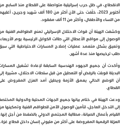
ب
طاع، في ظل حرب إسرائيلية متواصلة على القطاع منذ
السابع من
ر
20
، خلّفت حتى الآن أكثر من
180 ألف شهيد وجريح
، أغلبهم
س
نساء والأطفال، وأكثر من
11 ألف مفقود
.
و
ف
س
 الهيئة أن
قوات الاحتلال الإسرائيلي تمنع الطواقم الفنية
من
ا
 إلى مواقع الأعطال التي طالت الكوابل الرئيسية يوم الأربعاء،
ق
ق بشكل متعمد
عمليات إصلاح المسارات الاحتياطية
التي سبق
ا
رخيصها منذ عدة أشهر.
ب
ت
ت أن
جميع الجهود الهندسية السابقة لإعادة تشغيل المسارات
خ
س
ة
قوبلت بالرفض أو التعطيل من قبل سلطات الاحتلال، مشيرة إلى
س
وضع الحالي يعمق الأزمة ويطيل أمد العزل المفروض على
أ
ب
ع
.
إ
ا
الهيئة في ختام بيانها
جميع الجهات المحلية والدولية المختصة
م
تدخل العاجل، لتأمين
الوصول الآمن للطواقم الفنية
وتمكينها من
م
م بأعمال الصيانة، مطالبة المجتمع الدولي بالضغط من أجل
إنهاء
ا
ة الرقمية المفروضة على أكثر من مليوني إنسان
داخل قطاع غزة.
ا