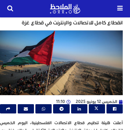
خارج الحدود
ع كامل للاتصالات والإنترنت في قطاع غزة
24
ساعة
ب
ت
ت
ل
م
ا
ب
ا
س 12 يونيو 2025
11:10
ا
ي
ط
ت
هيئة تنظيم قطاع الاتصالات الفلسطينية
، اليوم الخميس،
ا