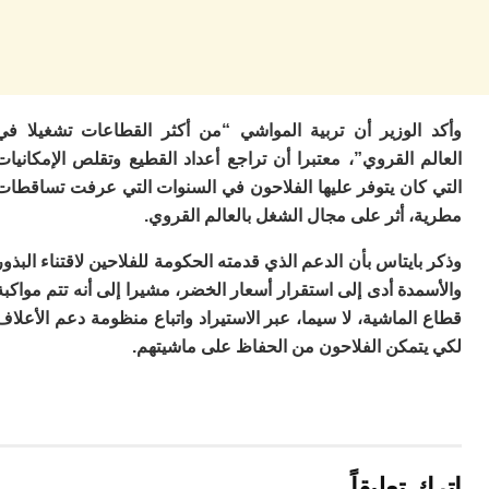
أ
م
ع
م
و
م
الوزير أن تربية المواشي “من أكثر القطاعات تشغيلا في
م
 القروي”، معتبرا أن تراجع أعداد القطيع وتقلص الإمكانيات
ص
كان يتوفر عليها الفلاحون في السنوات التي عرفت تساقطات
ي
ا
 أثر على مجال الشغل بالعالم القروي.
ف
تر
ايتاس بأن الدعم الذي قدمته الحكومة للفلاحين لاقتناء البذور
لب
دة أدى إلى استقرار أسعار الخضر، مشيرا إلى أنه تتم مواكبة
م
ا
لماشية، لا سيما، عبر الاستيراد واتباع منظومة دعم الأعلاف
م
تمكن الفلاحون من الحفاظ على ماشيتهم.
ط
س
ل
ا
ف
م
تعليقاً