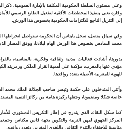
وعلى مستوى السلطة الحكومية المكلفة بالإدارة العمومية، ذكر ال
وقارة تعنى بتنفيذ المخططات الأفقية لتفعيل الطابع الرسمي للأما
إلى التنزيل الناجع للالتزامات الحكومية بخصوص هذا الورش.
وفي سياق متصل، سجل بايتاس أن الحكومة ستواصل انخراطها الجاد
محمد السادس بخصوص هذا الورش الهام لبلادنا، ووفق المسار الذي
بدورها، أشادت فعاليات مدنية وثقافية وفكرية، بالمناسبة، بالق
مؤدى عنها بالمغرب، مؤكدة على أهمية القرار الملكي ورمزيته الكبير
للهوية للمغربية الأصيلة بتعدد روافدها.
وأثنى المتدخلون على حكمة وتبصر صاحب الجلالة الملك محمد الس
خاصة شكلا ومضمونا، وجعلها ركيزة هامة من ركائز التنمية المستدا
كما شكل اللقاء، الذي يندرج في إطار التكريس الدستوري للأمازي
المركز الجهوي لمهن التربية والتكوين بجهة فاس مكناس وجمعية ج
مناسبة للاحتفاء بالتنوع الثقافي واللغوي المغربي وتعدد روافده.