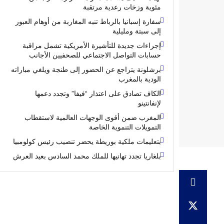
مئوية وزخات رعدية مرتقبة
سفارة إسبانيا بالرباط تنبه المغاربة من أوهام العبور
إلى سبتة ومليلية
إجراءات جديدة للتأشيرة الأمريكية تشمل مراقبة
حسابات التواصل الاجتماعي للصحفيين الأجانب
برشلونة يتراجع عن الحضور إلى طنجة ويلغي مباراته
الودية بالمغرب
الكاف تصادق على اعتذار “فيفا” وتجدد دعمها
لإنفانتينو
المغرب ضمن أقوى الوجهات العالمية لاستقطاب
التمويلات التنموية الخاصة
بتعليمات ملكية بوريطة يحضر تنصيب رئيس كولومبيا
بلغاريا تجدد تهانيها للملك محمد السادس بعيد العرش