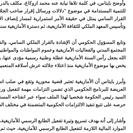
وأوضح بايتاس، في كلمة تلاها نيابة عنه محمد ازوكاغ، مكلف بالدرا
للتنمية المستدامة في موضوع “دلالات ورسائل إقرار صاحب الجلا
وتأسيس المعهد الملكي للثقافة الأمازيغية، ثم دسترة الأمازيغية سنة 2011، وأخيرا إقرار رأس السنة الأمازيغية سنة 023
وتابع المسؤول الحكومي أن الإشادة بالقرار الملكي السامي، و
المجتمع المدني والفعاليات الأمازيغية وعموم المواطنات والمواطن
الله بجعل رأس السنة الأمازيغية عطلة وطنية رسمية مؤدى عنها، ي
يخص بها موضوع الأمازيغية منذ اعتلاء جلالته عرش أسلافه المنعمي
وأبرز بايتاس أن الأمازيغية تعتبر قضية محورية وتقع في صلب ا
العريضة للبرنامج الحكومي الذي تضمن التزامات مهمة لتفعيل ورش ا
السيد رئيس الحكومة شخصيا لهذا الملف سواء عبر انفتاحه المستمر
حرصه على تتبع تنفيذ الالتزامات الحكومية المتضمنة في مختلف ال
وأشار إلى أنه بهدف تسريع وتيرة تفعيل الطابع الرسمي للأمازيغية،