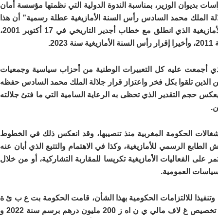
سات بديوان الوزير، بمناسبة الندوة الدولية التي نظمتها مؤسسة أمان
لة الملك محمد السادس رأس السنة الأمازيغية عطلة رسمية” أن هذا
القرار السامي يمثل في حقيقة الأمر استمرارية لمسار إنصاف الأمازيغية الذي انطلق مع خطاب أجدير التاريخي في 17 أكتوبر 001
2.
الذي أجمعت عليه كل التعبيرات الوطنية من أحزاب سياسية وجمعيات
ين الذين تلقوا بكل فخر واعتزاز قرار جلالة الملك محمد السادس حفظه
عكس حجم التقدير الذي تحظى به الرعاية السامية التي ما فتئ جلالته
ن.
نشغالات الحكومة المغربية منذ تنصيبها، وقد انعكس ذلك في الخطوط
لطابع الرسمي للأمازيغية، وكذا في الاهتمام والتتبع الذي أبان عنه
 على الفعاليات الأمازيغية تكريسا للمقاربة التشاركية، أو من خلال
سياسات العمومية.
 وتنفيذا للالتزامات الحكومية بهذا الشأن، قامت الحكومة بت ع ب ئ ة
الموارد المالية اللازمة لتفعيل الطابع الرسمي للأمازيغية، حيث تم تخصيص غ لاف مالي ي ن اه ز 200 مليون درهم برسم سنة 2022 