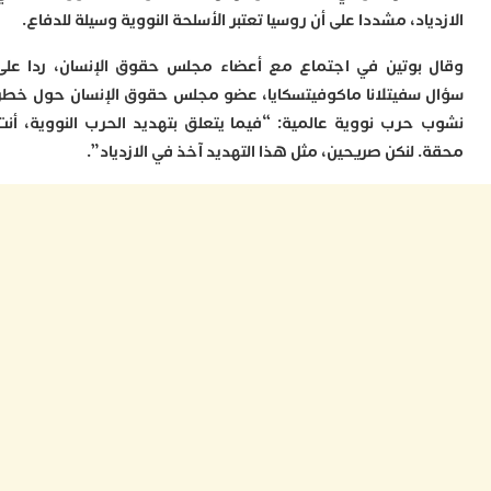
ا
اد، مشددا على أن روسيا تعتبر الأسلحة النووية وسيلة للدفاع.
ي
ب
بوتين في اجتماع مع أعضاء مجلس حقوق الإنسان، ردا على
ت
إ
سفيتلانا ماكوفيتسكايا، عضو مجلس حقوق الإنسان حول خطر
ر
حرب نووية عالمية: “فيما يتعلق بتهديد الحرب النووية، أنت
ك
د
 لنكن صريحين، مثل هذا التهديد آخذ في الازدياد”.
ب
ع
ا
ت
ي
أ
ت
ل
ح
ا
ع
ا
ا
ب
ن