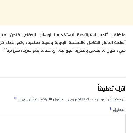
ا
ز
ا
أ
ا
ص
: “لدينا استراتيجية لاستخدامنا لوسائل الدفاع، فنحن نعتبر
ا
 الدمار الشامل والأسلحة النووية وسيلة دفاعية، وتم إعداد كل
ف
ا
ل ما يسمى بالضربة الجوابية، أي عندما يتم ضربنا، نحن نرد”.
ا
ب
و
ل
ا
ي
تعليقاً
ب
ح
*
 نشر عنوان بريدك الإلكتروني.
الحقول الإلزامية مشار إليها بـ
ت
م
*
ق
7
م
و
ر