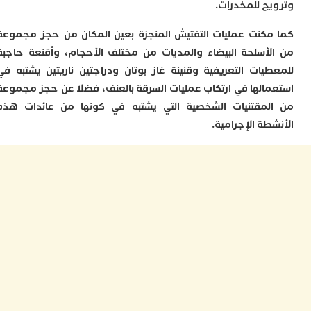
ج للمخدرات.
ا
ز
كنت عمليات التفتيش المنجزة بعين المكان من حجز مجموعة
ا
أ
أسلحة البيضاء والمديات من مختلف الأحجام، وأقنعة حاجبة
ا
يات التعريفية وقنينة غاز بوتان ودراجتين ناريتين يشتبه في
ص
الها في ارتكاب عمليات السرقة بالعنف، فضلا عن حجز مجموعة
ا
ف
مقتنيات الشخصية التي يشتبه في كونها من عائدات هذه
ا
ة الإجرامية.
ا
ب
و
ل
ا
ي
ب
ح
ت
م
7
م
و
ر