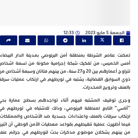
ا
ي
ب
ت
إ
ر
ة 5 مايو 2023
12:33
ك
د
ب
ع
 عناصر الشرطة بمنطقة أمن البرنوصي بمدينة الدار البيضاء،
ا
لخميس، من تفكيك شبكة إجرامية مكونة من تسعة اشخاص
ت
تتراوح أعمارهم بين 20 و27 سنة، من بينهم فتاتان وسبعة أشخاص من
ي
لسوابق القضائية، يشتبه في تورطهم في ارتكاب عمليات سرقة
أ
ت
ف وترويج المخدرات.
ل
ح
توقيف المشتبه فيهم أثناء تواجدهم بسطح عمارة بحي
ا
ي” التابع لمنطقة البرنوصي، وذلك للاشتباه في تورطهم في
ع
ا
ب سرقات بالعنف واعتداءات جسدية ضد الأشخاص والممتلكات.
ا
أظهرت عملية تنقيطهم بقواعد معطيات الأمن الوطني أن اثنين
ب
نهم يشكلان موضوع مذكرات بحث لتورطهم في جرائم عنف
ن