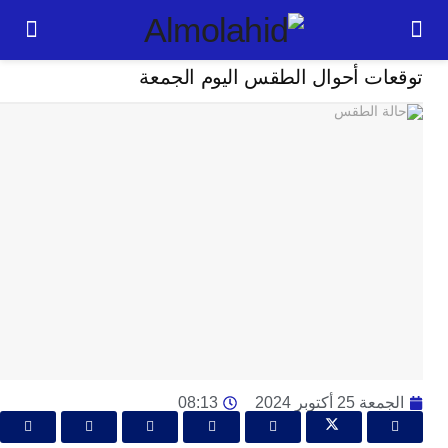
مجتمع
ات أحوال الطقس اليوم الجمعة
24
ساعة
ت
ا
وت
و
ج
ال
با
م
لت
ا
2 أكتوبر 2024
08:13
ا
جل