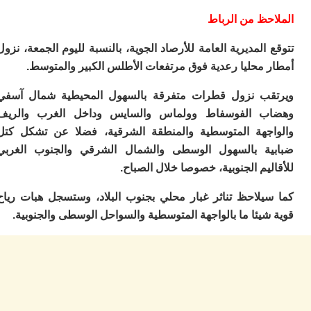
ا
ي
حظ من الرباط
ب
ته
المديرية العامة للأرصاد الجوية، بالنسبة لليوم الجمعة، نزول
إ
 محليا رعدية فوق مرتفعات الأطلس الكبير والمتوسط.
ر
ك
ب نزول قطرات متفرقة بالسهول المحيطية شمال آسفي
دي
ب
 الفوسفاط وولماس والسايس وداخل الغرب والريف
ع
جهة المتوسطية والمنطقة الشرقية، فضلا عن تشكل كتل
ا
ة بالسهول الوسطى والشمال الشرقي والجنوب الغربي
ت
يم الجنوبية، خصوصا خلال الصباح.
ي
أ
تن
يلاحظ تناثر غبار محلي بجنوب البلاد، وستسجل هبات رياح
لت
يئا ما بالواجهة المتوسطية والسواحل الوسطى والجنوبية.
ح
ا
ع
ا
ال
با
ن