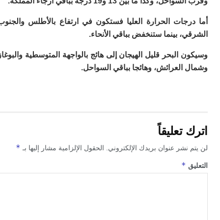
، وكذا ما بين 13 و19 درجة بباقي أرجاء المملكة.
م
س
رجات الحرارة العليا فستكون في ارتفاع بالأطلس والجنوب
إس
، بينما ستنخفض بباقي الأنحاء.
با
تن
 البحر قليل الهيجان إلى هائج بالواجهة المتوسطية والبوغاز
ال
م
العرائش، وهائجا بباقي السواحل.
أ
ال
إ
س
وم
إ
تعليقاً
ج
ل
*
 نشر عنوان بريدك الإلكتروني.
الحقول الإلزامية مشار إليها بـ
ال
*
ت
ق
م
ح
ا
ا
ل