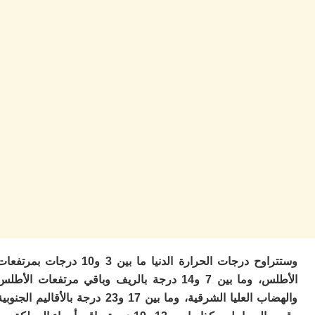
ا
ز
ا
أ
ا
ص
ا
ف
ال
ا
ب
و
ل
ا
ي
ب
ح
ت
م
وستتراوح درجات الحرارة الدنيا ما بين 3 و10 درجات بمرتفعات
7
الأطلس، وما بين 7 و14 درجة بالريف وباقي مرتفعات الأطلس
م
و
والهضاب العليا الشرقية، وما بين 17 و23 درجة بالأقاليم الجنوبية
ر