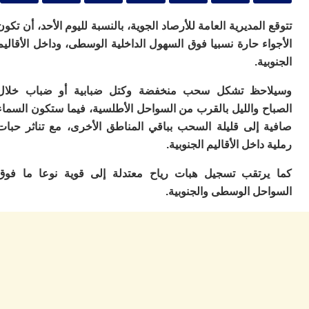
ا
و
المديرية العامة للأرصاد الجوية، بالنسبة لليوم الأحد، أن تكون
ف
د
ء حارة نسبيا فوق السهول الداخلية الوسطى، وداخل الأقاليم
أ
ية.
إف
را
حظ تشكل سحب منخفضة وكتل ضبابية أو ضباب خلال
إي
ح والليل بالقرب من السواحل الأطلسية، فيما ستكون السماء
ت
 إلى قليلة السحب بباقي المناطق الأخرى، مع تناثر حبات
ح
ف
داخل الأقاليم الجنوبية.
ا
رتقب تسجيل هبات رياح معتدلة إلى قوية نوعا ما فوق
خ
حل الوسطى والجنوبية.
ج
و
ر
ا
ا
ن
أ
ي
ص