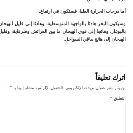
ت
ا
جات الحرارة العليا، فستكون في ارتفاع.
ا
ب
 البحر هادئا بالواجهة المتوسطية، وهادئا إلى قليل الهيجان
ق
ه
از، وهائجا إلى قوي الهيجان ما بين العرائش وطرفاية، وقليل
م
ن إلى هائج بباقي السواحل.
و
ي
م
م
ا
و
تعليقاً
م
ر
*
 نشر عنوان بريدك الإلكتروني.
الحقول الإلزامية مشار إليها بـ
ا
ن
*
ق
ال
ب
ب
ي
با
ج