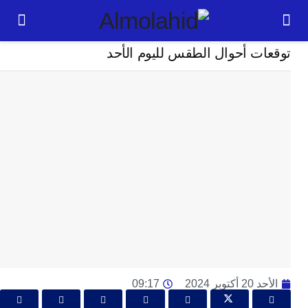
مجتمع
ت أحوال الطقس لليوم الأحد
24
ساعة
بل
ت
ته
ل
م
ا
بع
ا
ا
ي
كتوبر 2024
09:17
ط
ا