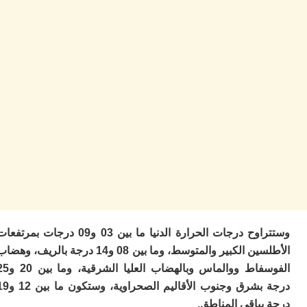
ب
ر
س
و
ف
س
ال
ق
ا
ب
ت
خ
س
س
أ
ب
إ
وستتراوح درجات الحرارة الدنيا ما بين 03 و09 درجات بمرتفعات
ا
الأطلسين الكبير والمتوسط، وما بين 08 و14 درجة بالريف، وهضاب
م
الفوسفاط ووالماس وبالهضاب العليا الشرقية، وما بين 20 و25
م
ال
درجة بشرق وجنوب الأقاليم الصحراوية، وستكون ما بين 12 و19
ا
باقي المناطق.