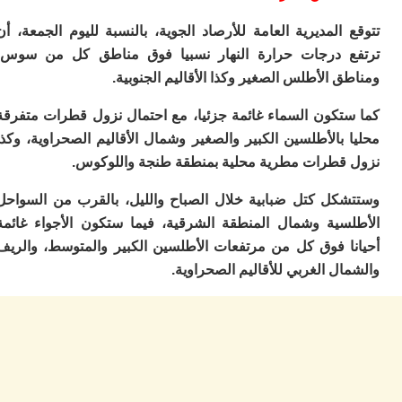
ا
ي
المديرية العامة للأرصاد الجوية، بالنسبة لليوم الجمعة، أن
ب
 درجات حرارة النهار نسبيا فوق مناطق كل من سوس،
ته
إ
 الأطلس الصغير وكذا الأقاليم الجنوبية.
ر
ك
تكون السماء غائمة جزئيا، مع احتمال نزول قطرات متفرقة
دي
بالأطلسين الكبير والصغير وشمال الأقاليم الصحراوية، وكذا
ب
ع
قطرات مطرية محلية بمنطقة طنجة واللوكوس.
ا
كل كتل ضبابية خلال الصباح والليل، بالقرب من السواحل
ت
ي
سية وشمال المنطقة الشرقية، فيما ستكون الأجواء غائمة
أ
ا فوق كل من مرتفعات الأطلسين الكبير والمتوسط، والريف
تن
لت
ل الغربي للأقاليم الصحراوية.
ح
ا
ع
ا
ال
با
ن