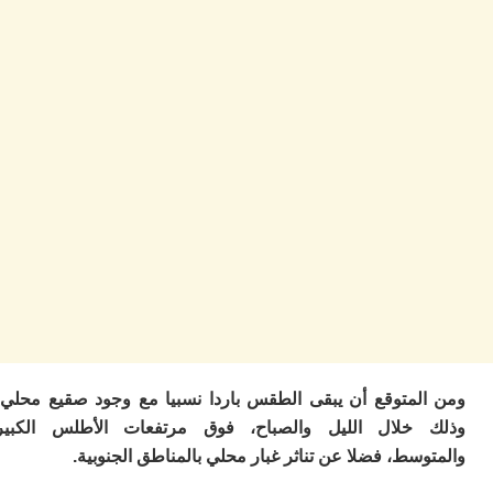
ا
ز
ا
أ
ا
ص
ا
ف
ال
ا
ب
و
ل
ا
ي
ب
ح
ت
لمتوقع أن يبقى الطقس باردا نسبيا مع وجود صقيع محلي،
م
7
خلال الليل والصباح، فوق مرتفعات الأطلس الكبير
م
سط، فضلا عن تناثر غبار محلي بالمناطق الجنوبية.
و
ر