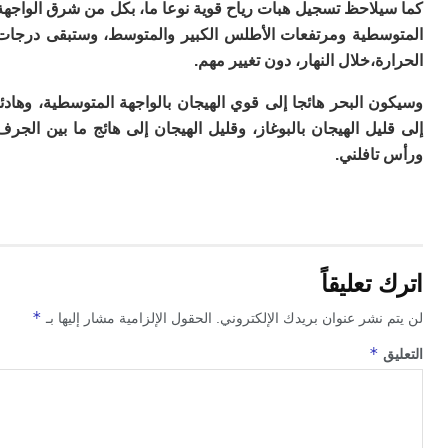
يلاحظ تسجيل هبات رياح قوية نوعا ما، بكل من شرق الواجهة
م
سطية ومرتفعات الأطلس الكبير والمتوسط، وستبقى درجات
س
إس
ة،خلال النهار، دون تغيير مهم.
با
تن
 البحر هائجا إلى قوي الهيجان بالواجهة المتوسطية، وهادئا
ال
يل الهيجان بالبوغاز، وقليل الهيجان إلى هائج ما بين الجرف
م
تافلني.
أ
ال
إ
س
وم
إ
تعليقاً
ج
ل
*
ال
 نشر عنوان بريدك الإلكتروني.
الحقول الإلزامية مشار إليها بـ
ت
*
ق
م
ح
ا
ا
ل