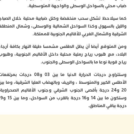
ا
محلي بالسواحل الوسطى والواجهة المتوسطية.
و
ف
يلاحظ تشكل سحب منخفضة وكتل ضبابية محلية خلال الصباح
د
أ
ل بالسهول وكذا السواحل الشمالية والوسطى، وشمال المنطقة
إ
ة والشمال الغربي للأقاليم الجنوبية للمملكة.
ر
إ
لمتوقع أيضا أن يظل الطقس مشمسا طيلة النهار بكافة أرجاء
ت
د، مع هبوب رياح رملية محلية داخل الأقاليم الجنوبية، وهبوب
ح
ف
قوية نوعا ما بالسواحل الوسطى والجنوب.
ا
وستتراوح درجات الحرارة الدنيا ما بين 03 و08 درجات بمرتفعات
خ
س الكبير والمتوسط ، والريف وبالهضاب العليا الشرقية، وما بين
ج
و
20 و24 درجة بأقصى الجنوب الشرقي وجنوب الأقاليم الصحراوية،
ر
وستكون ما بين 14 و16 درجة بالقرب من السواحل، وما بين 15 و19
ا
بباقي المناطق.
ا
ن
أ
ي
ص