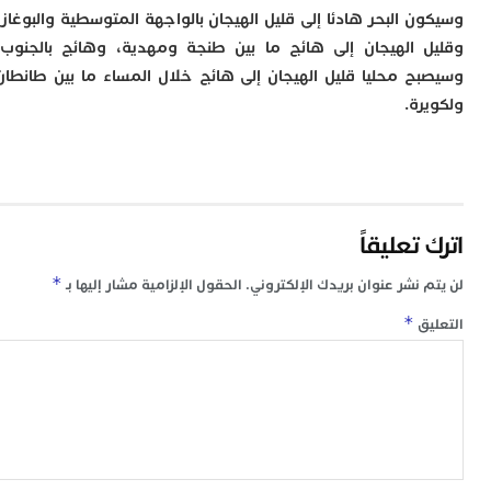
ت
ن البحر هادئا إلى قليل الهيجان بالواجهة المتوسطية والبوغاز،
ا
ا
 الهيجان إلى هائج ما بين طنجة ومهدية، وهائج بالجنوب،
ب
ح محليا قليل الهيجان إلى هائج خلال المساء ما بين طانطان
ق
رة.
ه
م
و
ي
م
م
تعليقاً
ا
و
*
 نشر عنوان بريدك الإلكتروني.
الحقول الإلزامية مشار إليها بـ
م
ر
*
ق
ا
ن
ا
ب
ب
ي
ب
ج