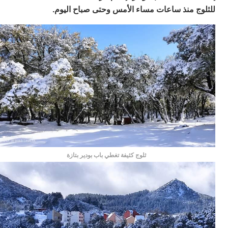
ا
ج منذ ساعات مساء الأمس وحتى صباح اليوم.
ي
ب
ته
إ
ر
ك
دي
ب
ع
ا
ت
ي
أ
تن
لت
ثلوج كثيفة تغطي باب بودير بتازة
ح
ا
ع
ا
ال
با
ن