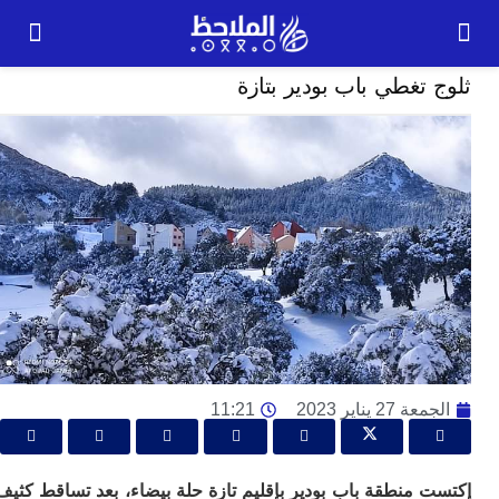
حديث الصورة
تغطي باب بودير بتازة
24
ساعة
ت
ا
وت
و
ج
ال
با
م
لت
27 يناير 2023
11:21
ا
ا
جل
 منطقة باب بودير بإقليم تازة حلة بيضاء، بعد تساقط كثيف