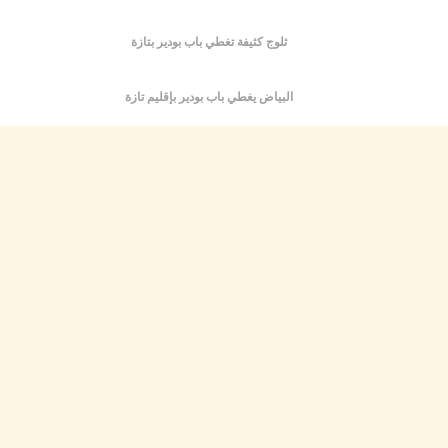
م
س
ثلوج كثيفة تغطي باب بودير بتازة
إس
با
تن
البياض يغطي باب بودير بإقليم تازة
ال
م
أ
ال
إ
س
وم
إ
ج
ل
ال
ت
م
ح
ا
ا
ل