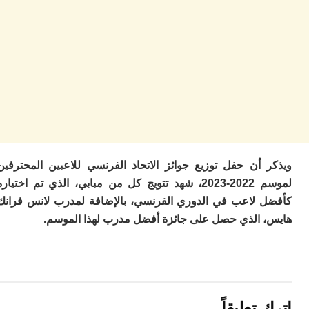
ا
ز
ا
أ
ا
ص
ا
ف
ال
ا
ب
و
 أن حفل توزيع جوائز الاتحاد الفرنسي للاعبين المحترفين
ل
لموسم 2022-2023، شهد تتويج كل من مبابي، الذي تم اختياره
ا
ي
 لاعب في الدوري الفرنسي، بالإضافة لمدرب لانس فرانك
ب
 الذي حصل على جائزة أفضل مدرب لهذا الموسم.
ح
ت
م
7
م
و
تعليقاً
ر