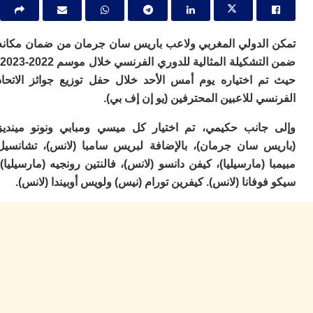
ا
ي
ب
ته
الدولي المغربي ولاعب باريس سان جرمان من ضمان مكانه
إ
ضمن التشكيلة المثالية للدوري الفرنسي خلال موسم 2022-2023،
ر
م اختياره يوم أمس الأحد خلال حفل توزيع جوائز الاتحاد
ك
دي
ي للاعبين المحترفين (يو إن إف بي).
ب
ع
جانب حكيمي، تم اختيار كل ميسي ومبابي ونونو مينديز
ا
س سان جرمان)، بالإضافة لبريس سامبا (لانس)، تشانسيل
ت
 (مارسيليا)، كيفن دانسو (لانس)، فالنتين رونجيه (مارسيليا)،
ي
وفانا (لانس). كيفرين تورام (نيس) ولويس أوبيندا (لانس).
أ
تن
لت
ح
ا
ع
ا
ال
با
ن