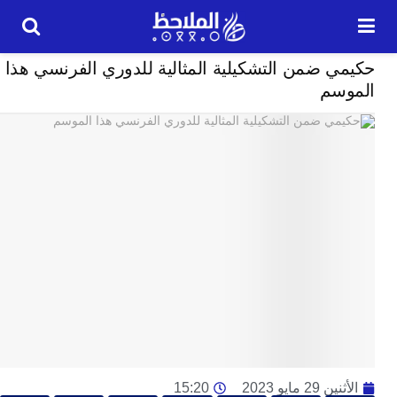
رياضة
 ضمن التشكيلية المثالية للدوري الفرنسي هذا
24
سم
ساعة
ت
ا
وت
و
ج
ال
با
م
لت
ا
ا
جل
29 مايو 2023
15:20