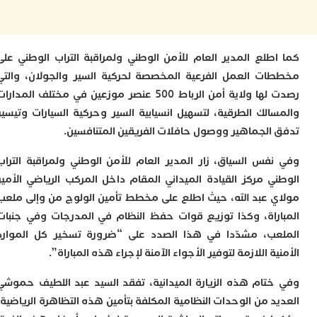
ا
ل
م
0
س
طلع المدير العام للأمن الوطني ولمراقبة التراب الوطني على
ت العمل الفرعية المخصصة لحركية السير والجولان، والتي
ت
ي
رصدت لها ولاية أمن الرباط 500 عنصر موزعين في مختلف المدارات
م
الك الطرقية، لتسهيل انسيابية السير وحركية السيارات وتيسير
ل
ا
الجماهير ووصول حافلات الفريقين المتنافسين.
و
ل
فس السياق، زار المدير العام للأمن الوطني ولمراقبة التراب
س
ي مركز القيادة الميداني المقام داخل المركب الرياضي الأمير
ح
 عبد الله، حيث اطلع على مخطط تأمين الولوج من وإلى ملعب
ح
راة، وكذا توزيع قوات حفظ النظام في المدرجات وفي جنبات
ك
ت
ب، مشدّدا في هذا الصدد على “ضرورة تسخير كل الموارد
ع
ة اللازمة لتوفير الأجواء الآمنة لإجراء هذه المباراة”.
ا
إ
تام هذه الزيارة الميدانية، تفقد السيد عبد اللطيف حموشي
ا
و
د من الوحدات النظامية المكلفة بتأمين هذه التظاهرة الرياضية،
أ