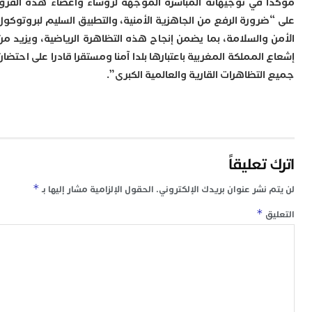
 في توجيهاته المباشرة الموجهة لرؤساء وأعضاء هذه الفرق
م
ضرورة الرفع من الجاهزية الأمنية، والتطبيق السليم لبروتوكول
0
أ
 والسلامة، بما يضمن إنجاح هذه التظاهرة الرياضية، ويزيد من
ش
المملكة المغربية باعتبارها بلدا آمنا ومستقرا قادرا على احتضان
و
لتظاهرات القارية والعالمية الكبرى”.
س
ي
ب
ع
ر
ا
تعليقاً
ا
ل
س
*
 نشر عنوان بريدك الإلكتروني.
الحقول الإلزامية مشار إليها بـ
ا
*
ق
ا
ت
ن
و
م
م
ا