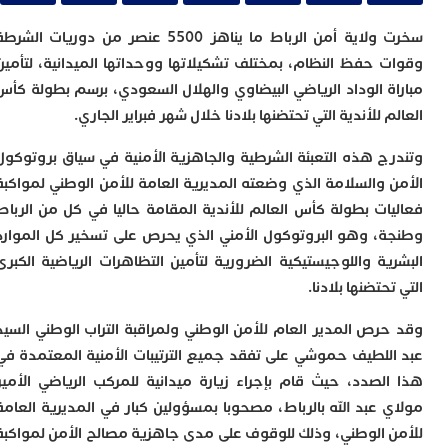
ا
ب
سخرت ولاية أمن الرباط ما يناهز 5500 عنصر من دوريات الشرطة
و
س
 حفظ النظام، بمختلف تشكيلاتها ووحداتها الميدانية، لتأمين
ا
ة الوداد الرياضي البيضاوي والهلال السعودي، برسم بطولة كأس
ع
 للأندية التي تحتضنها بلادنا خلال شهر فبراير الجاري.
ا
ز
ج هذه التعبئة الشرطية والجاهزية الأمنية في سياق بروتوكول
ق
 والسلامة الذي وضعته المديرية العامة للأمن الوطني لمواكبة
ي
ك
ات بطولة كأس العالم للأندية المقامة حاليا في كل من الرباط
و
، وهو البروتوكول الأمني الذي يحرص على تسخير كل الموارد
ب
ية واللوجيستيكية الضرورية لتأمين التظاهرات الرياضية الكبرى
و
حتضنها بلادنا.
ت
ل
ت
رص المدير العام للأمن الوطني ولمراقبة التراب الوطني السيد
ا
للطيف حموشي على تفقد جميع الترتيبات الأمنية المعتمدة في
ب
لصدد، حيث قام بإجراء زيارة ميدانية للمركب الرياضي الأمير
ب
ا
 عبد الله بالرباط، مصحوبا بمسؤولين كبار في المديرية العامة
ا
 الوطني، وذلك للوقوف على مدى جاهزية مصالح الأمن لمواكبة
و