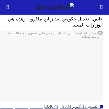
سياسة
. تعديل حكومي بعد زيارة ماكرون وهذه هي
24
رات المعنية
ساعة
بل
ت
ته
ل
م
ا
بع
ا
ا
ي
ط
ا
 أكتوبر 2024
13:46