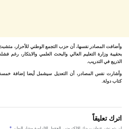
ب
ر
س
و
ف
س
ال
ق
ت المصادر نفسها، أن حزب التجمع الوطني للأحرار، متشبث
ا
 وزارة التعليم العالي والبحث العلمي والابتكار، رغم فشله
ب
ت
 في التدريب.
خ
س
ت نفس المصادر، أن التعديل سيشمل أيضا إضافة خمسة
س
دولة.
أ
ب
إ
ا
م
م
تعليقاً
ال
ا
*
 نشر عنوان بريدك الإلكتروني.
الحقول الإلزامية مشار إليها بـ