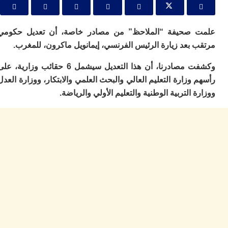
ا
و
ف
د
صحيفة “الملاحظ” من مصادر خاصة، أن تعديل حكومي
أ
بعد زيارة الرئيس الفرنسي، إيمانويل ماكرون، للمغرب.
إف
را
وكشفت مصادرنا، أن هذا التعديل سيشمل 6 حقائب وزارية، على
إي
وزارة التعليم العالي والبحث العلمي والابتكار، ووزارة العدل
ت
 التربية الوطنية والتعليم الأولي والرياضة.
ح
ف
ا
خ
ج
و
ر
ا
ا
ن
أ
ي
ص