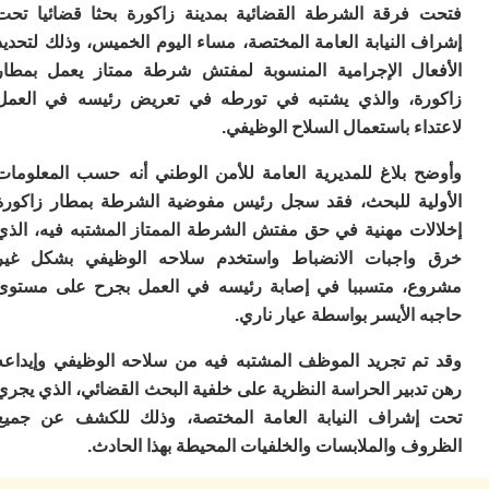
ا
فرقة الشرطة القضائية بمدينة زاكورة بحثا قضائيا تحت
ي
النيابة العامة المختصة، مساء اليوم الخميس، وذلك لتحديد
ب
ته
ال الإجرامية المنسوبة لمفتش شرطة ممتاز يعمل بمطار
إ
ة، والذي يشتبه في تورطه في تعريض رئيسه في العمل
ر
ء باستعمال السلاح الوظيفي.
ك
دي
ب
 بلاغ للمديرية العامة للأمن الوطني أنه حسب المعلومات
ع
ية للبحث، فقد سجل رئيس مفوضية الشرطة بمطار زاكورة
ا
ات مهنية في حق مفتش الشرطة الممتاز المشتبه فيه، الذي
ت
اجبات الانضباط واستخدم سلاحه الوظيفي بشكل غير
ي
أ
، متسببا في إصابة رئيسه في العمل بجرح على مستوى
تن
الأيسر بواسطة عيار ناري.
لت
ح
م تجريد الموظف المشتبه فيه من سلاحه الوظيفي وإيداعه
ا
بير الحراسة النظرية على خلفية البحث القضائي، الذي يجري
ع
ا
شراف النيابة العامة المختصة، وذلك للكشف عن جميع
ال
 والملابسات والخلفيات المحيطة بهذا الحادث.
با
ن