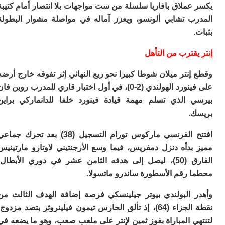
ا
ملاق بافاريا سلسلة من ست مواجهات بلا انتصار أمام كتيبة
ال
ب تشابي ألونسو، ويعزز آماله في مواصلة مشوار البطولة
ل
ال
ال
ا
قترب من التأهل
ب
م
نتر ميلان شوطا كبيرا نحو ربع النهائي إثر تفوقه خارج أرضه
ب
على فينورد الهولندي (2-0)، في أول اختبار قاري للمدرب روبن فان
ي
 الذي تسلم مهمة قيادة فينورد خلفا للدانماركي براين
ت
ر
.
كو
افتتح الفرنسي ماركوس تورام التسجيل (38) بعد تحرك جماعي
بل
ت
بدأه دنزل دمفريس، فيما وسع الأرجنتيني لاوتارو مارتينيس
ته
الفارق (50)، ليصل إلى هدفه الثامن عشر في دوري الأبطال،
ل
م
 رقم الأسطورة ساندرو ماتسولا.
ا
بع
 البولندي بيوتر جيلينسكي فرصة إضافة الهدف الثالث من
ا
نقطة الجزاء (64)، إذ تألق الحارس تيمون فيلينروثر بتصد مزدوج،
 المباراة بفوز ثمين لإنتر على ملعب صعب، وهو ما يضعه في