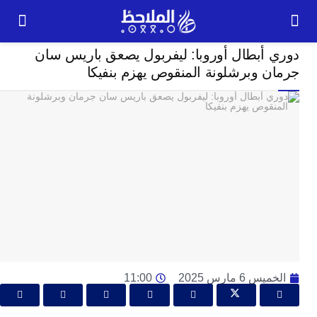
رياضة
 أبطال أوروبا: ليفربول يصعق باريس سان
24
 وبرشلونة المنقوص يهزم بنفيكا
ساعة
ت
ا
وت
و
ج
ال
با
م
لت
ا
 6 مارس 2025
11:00
ا
جل