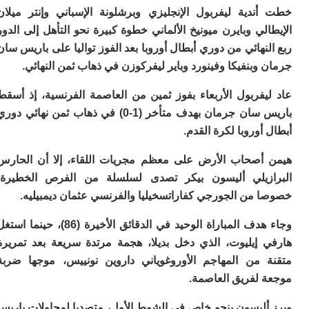
ا
ندية ليفربول الإنجليزي وبرشلونة الإسباني وإنتر ميلان
ي
ب
لي وبايرن ميونيخ الألماني خطوة كبيرة نحو التأهل إلى الدور
ته
نهائي من دوري أبطال أوروبا بعد الفوز تواليا على باريس سان
إ
وبنفيكا وفينورد وباير ليفركوزن في ذهاب ثمن النهائي.
ر
ك
دي
يفربول الأربعاء بفوز ثمين من العاصمة الفرنسية، إذ أسقط
ب
باريس سان جرمان بهدف متأخر (1-0) في ذهاب ثمن نهائي دوري
ع
أوروبا لكرة القدم.
ا
ت
أصحاب الأرض على معظم مجريات اللقاء، إلا أن الحارس
ي
زيلي أليسون بيكر تصدى لسلسلة من الفرص الخطيرة،
أ
تن
 من الجورجي كفاراتسخيليا والفرنسي عثمان ديمبيليه.
لت
ح
وجاء هدف المباراة الوحيد في الدقائق الأخيرة (86)، حينما استغل
ا
 إيليوت، الذي دخل بديلا، هجمة مرتدة سريعة بعد تمريرة
ع
ا
 من المهاجم الأوروغوياني داروين نونييس، موجها ضربة
ال
 لفريق العاصمة.
با
ن
أليسون بنحو خاص في الشوط الأول، متصديا لمحاولات باريس