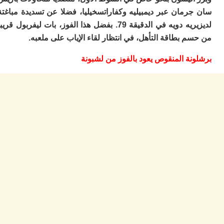
ا
رمان عبر ديمبيليه وكفاراتسخيليا، فضلا عن تسديدة مباغتة
ز
لديزيريه دويه في الدقيقة 79. بفضل هذا الفوز، بات ليفربول قريبا
ا
أ
 بطاقة التأهل، في انتظار لقاء الإياب على ملعبه.
ا
ص
ة المنقوص يعود بالفوز من لشبونة
ا
ف
ال
ا
ب
و
ل
ا
ي
ب
ح
ت
م
7
م
و
ر