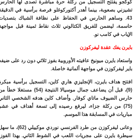
ا
 يفتتح التسجيل من ركلة حرة مباشرة تصدى لها الحارس
ب
ي بصعوبة، بينما أهدر أكتوركوغلو فرصة برأسية في الدقيقة
ي
 وساهم الحارس في الحفاظ على نظافة الشباك بتصديات
ع
، ليضمن للفريق الكتالوني ثلاث نقاط ثمينة قبل مواجهة
ا
إ
 في كامب نو.
ط
و
 يفك عقدة ليفركوزن
مب
ال
د بايرن ميونيخ عافيته الأوروبية بفوز ثلاثي دون رد على ضيفه
ب
يفركوزن في مواجهة ألمانية خاصلة.
ا
ت
 هداف بايرن، الإنجليزي هاري كاين، التسجيل برأسية مبكرة
ع
(9)، قبل أن يضاعف جمال موسيالا النتيجة (54) مستغلا خطأ من
اع
“ف
الضيوف ماتاي كوفار. وأضاف كاين هدفه الشخصي الثاني
و
7) من ركلة جزاء، ليرفع رصيده إلى تسعة أهداف في عشر
د
لإ
ت في المسابقة هذا الموسم.
ا
وعانى ليفركوزن من طرد الفرنسي نوردي موكييلي (62)، ما سهل
ض
أ
 بايرن على مجريات اللعب في الشوط الثاني. بهذا الفوز،