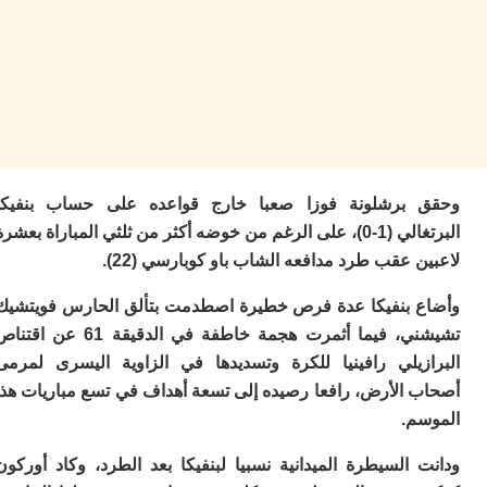
م
س
إس
با
تن
ال
م
أ
ال
برشلونة فوزا صعبا خارج قواعده على حساب بنفيكا
إ
س
البرتغالي (1-0)، على الرغم من خوضه أكثر من ثلثي المباراة بعشرة
وم
 عقب طرد مدافعه الشاب باو كوبارسي (22).
إ
ج
 بنفيكا عدة فرص خطيرة اصطدمت بتألق الحارس فويتشيك
ل
تشيشني، فيما أثمرت هجمة خاطفة في الدقيقة 61 عن اقتناص
ال
زيلي رافينيا للكرة وتسديدها في الزاوية اليسرى لمرمى
ت
م
 الأرض، رافعا رصيده إلى تسعة أهداف في تسع مباريات هذا
ح
م.
ا
ا
السيطرة الميدانية نسبيا لبنفيكا بعد الطرد، وكاد أوركون
ل