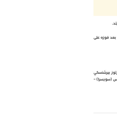
 بعد فوزه على
 – بارتوز بيرشنسكي
غاس (سويسرا) –