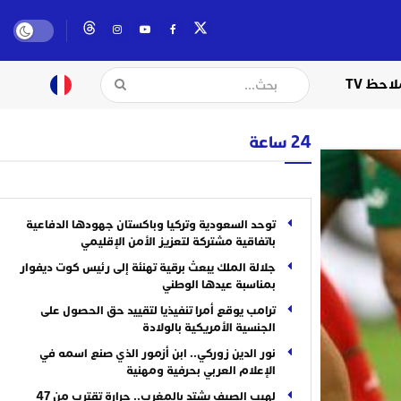
لاحظ TV
24 ساعة
توحد السعودية وتركيا وباكستان جهودها الدفاعية
باتفاقية مشتركة لتعزيز الأمن الإقليمي
جلالة الملك يبعث برقية تهنئة إلى رئيس كوت ديفوار
بمناسبة عيدها الوطني
ترامب يوقع أمرا تنفيذيا لتقييد حق الحصول على
الجنسية الأمريكية بالولادة
نور الدين زوركي.. ابن أزمور الذي صنع اسمه في
الإعلام العربي بحرفية ومهنية
لهيب الصيف يشتد بالمغرب.. حرارة تقترب من 47