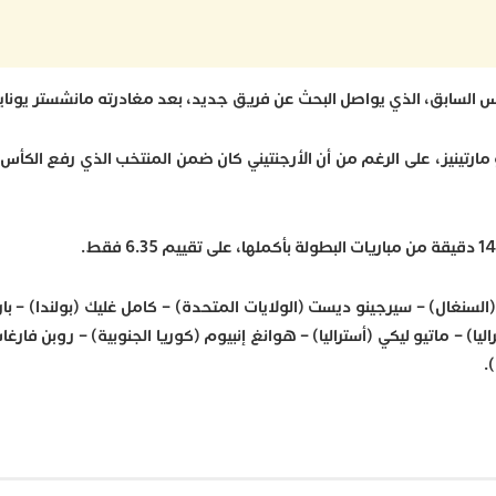
ارتينيز، على الرغم من أن الأرجنتيني كان ضمن المنتخب الذي رفع الكأس
ة لمونديال 2022: إدوارد ميندي (السنغال) – سيرجينو ديست (الولايات المتحدة) – كامل غليك (بولندا)
ليا) – ماتيو ليكي (أستراليا) – هوانغ إنبيوم (كوريا الجنوبية) – روبن فار
.