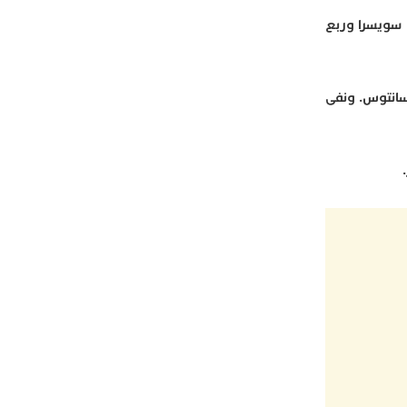
 سويسرا وربع
متشنج” مع سانتوس. ونفى