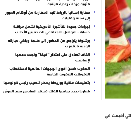
مئوية وزخات رعدية مرتقبة
سفارة إسبانيا بالرباط تنبه المغاربة من أوهام العبور
إلى سبتة ومليلية
إجراءات جديدة للتأشيرة الأمريكية تشمل مراقبة
حسابات التواصل الاجتماعي للصحفيين الأجانب
برشلونة يتراجع عن الحضور إلى طنجة ويلغي مباراته
الودية بالمغرب
الكاف تصادق على اعتذار “فيفا” وتجدد دعمها
لإنفانتينو
المغرب ضمن أقوى الوجهات العالمية لاستقطاب
التمويلات التنموية الخاصة
بتعليمات ملكية بوريطة يحضر تنصيب رئيس كولومبيا
بلغاريا تجدد تهانيها للملك محمد السادس بعيد العرش
صيب”، في البطولة التي أقيمت في