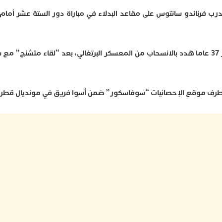
ب فرناندو سانتوس على مقاعد البدلاء في مباراة دور الستة عشر أمام
وذكرت تقارير إعلامية حينها أن اللاعب البالغ من العمر 37 عاما هدد بالانسحاب من المعسكر البرتغالي، بعد “لقاء 
ن طرف موقع الإحصائيات “سوفاسكور” ضمن أسوا فريق في مونديال قطر.