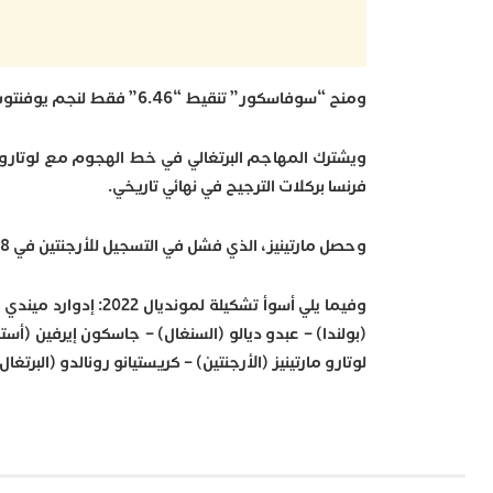
ومنح “سوفاسكور” تنقيط “6.46” فقط لنجم يوفنتوس السابق، الذي يواصل البحث عن فريق جديد، بعد مغادرته مانشستر يونايتد.
ويشترك المهاجم البرتغالي في خط الهجوم مع لوتارو م
فرنسا بركلات الترجيح في نهائي تاريخي.
وحصل مارتينيز، الذي فشل في التسجيل للأرجنتين في 148 دقيقة من مباريات البطولة بأكملها، على تقييم 6.35 فقط.
وفيما يلي أسوأ تشكيل
(بولندا) – عبدو ديالو (السنغال) – جاسكون إيرفين (أسترا
لوتارو مارتينيز (الأرجنتين) – كريستيانو رونالدو (البرتغال)