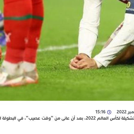
15:16
ظهر اسم النجم البرتغالي كريستيانو رونالدو في أسوأ تشكيلة لكأس العالم 2022، بعد أن عانى من “وقت ع