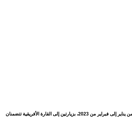
وكان نائب وزير الخارجية الروسي ميخائيل بوغدانوف، صرح في نونبر الماضي، بأن وزير الخارجية لافروف “سيقوم في الفترة من يناير إلى فبراير من 2023، بزيارتين إلى القارة الأفريقية تتضمنان