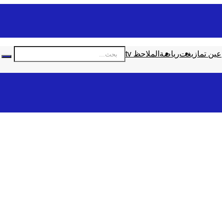
عين تمازيغت
رياضة
الملاحظ tv