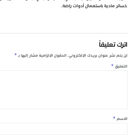
ل
 مادية باستعمال أدوات راضة.
س
ا
ع
ت
ا
إ
تعليقاً
ت
ب
*
 نشر عنوان بريدك الإلكتروني.
الحقول الإلزامية مشار إليها بـ
م
0
*
ق
م
ا
و
و
ع
ا
ا
م
*
ق
ا
7