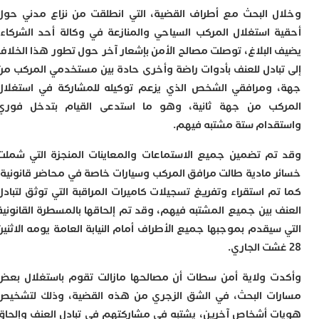
ت
 البحث مع أطراف القضية، التي انطلقت من نزاع مدني حول
ا
ا
 استغلال المركب السياحي والمنازعة في وكالة أحد الشركاء،
ب
البلاغ، توصلت مصالح الأمن بإشعار آخر حول تطور هذا الخلاف
ق
بادل للعنف بأدوات راضة وأخرى حادة بين مستخدمي المركب من
ه
ومرافقي الشخص الذي يزعم توكيله للمشاركة في استغلال
م
و
ب من جهة ثانية، وهو ما استدعى القيام بتدخل فوري
ي
دام ستة مشتبه فيهم.
م
م
م تضمين جميع الاستماعات والمعاينات المنجزة التي شملت
ا
و
 مادية طالت مرافق المركب وسيارات خاصة في محاضر قانونية،
م
م استقراء وتفريغ تسجيلات كاميرات المراقبة التي توثق لتبادل
ر
 بين جميع المشتبه فيهم، وقد تم إلحاقها بالمسطرة القانونية
ا
ن
سيقدم بموجبها جميع الأطراف أمام النيابة العامة يومه الاثنين
ا
ب
ب
 ولاية أمن سطات أن مصالحها مازالت تقوم باستغلال بعض
ي
ت البحث، في الشق الزجري من هذه القضية، وذلك لتشخيص
ب
 أشخاص آخرين، يشتبه في مشاركتهم في تبادل العنف وإلحاق
ج