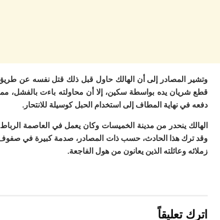
ا
ز
ا
أ
ا
ص
ا
ف
 المصادر إلى أن الهالك حاول قبل ذلك قتل نفسه عن طريق
ال
ا
ريان يده بواسطة سكين، إلا أن محاولته باءت بالفشل، مما
ب
ي نهاية المطاف إلى استخدام الحبل كوسيلة للانتحار.
و
ل
ك ينحدر من مدينة الخميسات وكان يعمل في العاصمة الرباط،
ا
رك هذا الحادث، حسب ذات المصادر، صدمة كبيرة في صفوف
ي
 وعائلته الذين يعانون من هول الفاجعة.
ب
ح
ت
م
7
م
و
تعليقاً
ر