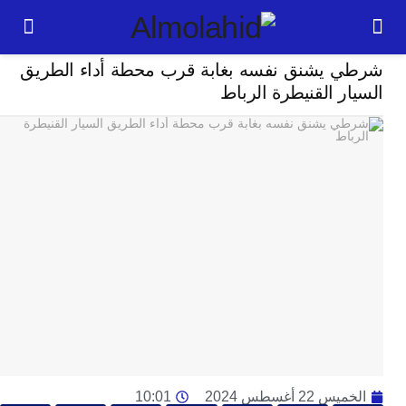
حوادث
 يشنق نفسه بغابة قرب محطة أداء الطريق
24
ر القنيطرة الرباط
ساعة
ت
ا
وت
و
ج
ال
با
م
لت
ا
ا
جل
 22 أغسطس 2024
10:01