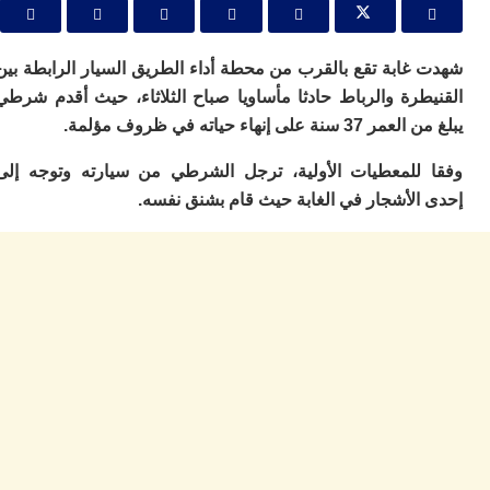
ا
ي
ب
ته
غابة تقع بالقرب من محطة أداء الطريق السيار الرابطة بين
إ
طرة والرباط حادثا مأساويا صباح الثلاثاء، حيث أقدم شرطي
ر
على إنهاء حياته في ظروف مؤلمة.
ك
دي
للمعطيات الأولية، ترجل الشرطي من سيارته وتوجه إلى
ب
ع
الأشجار في الغابة حيث قام بشنق نفسه.
ا
ت
ي
أ
تن
لت
ح
ا
ع
ا
ال
با
ن