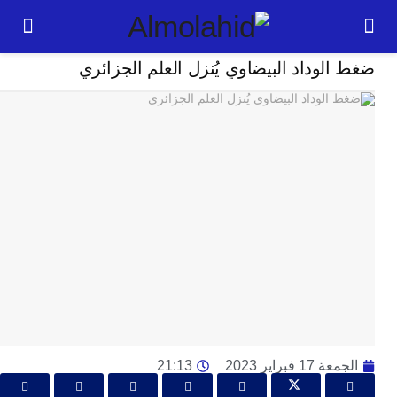
رياضة
لوداد البيضاوي يُنزل العلم الجزائري
24
ساعة
بل
ت
ته
ل
م
ا
بع
ا
ا
ي
1 فبراير 2023
21:13
ط
ا