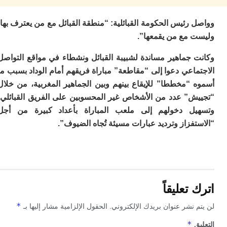
ت
ا
ا
رئيس الحكومة القبائلية: “منطقة القبائل مع من يعترف بها،
ب
 مع من يقمعها”.
ق
ه
 جماهير مساندة لشبيبة القبائل ونشطاء في مواقع التواصل
م
اعي دعوا إلى “مقاطعة” مباراة فريقهم أمام الوداد بسبب ما
و
 “مخططا” للإيقاع بينهم وبين الجماهير المغربية، من خلال
ي
م
ش” عدد من الأشخاص غير المحسوبين على الفريق القبائلي،
م
ل دخولهم إلى ملعب المباراة بأعداد كبيرة من أجل
ا
و
فزاز وترديد عبارات مسيئة تُجاه الضيوف”.
م
ر
ا
ن
ال
ب
تعليقاً
ب
ي
*
 نشر عنوان بريدك الإلكتروني.
الحقول الإلزامية مشار إليها بـ
با
*
ج
ق