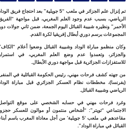
ا
و
تم إنزال علم الجزائر في ملعب “5 جويلية” بعد احتجاج فريق الوداد
ف
د
ضي، بسبب عدم وجود العلم المغربي، قبل مواجهة “الفريق
أ
” ونظيره شبيبة القبائل اليوم الجمعة، ضمن ثاني جولات دور
إف
عات برسم دوري أبطال إفريقيا لكرة القدم.
را
إي
منظمو مباراة الوداد وشبيبة القبائل وضعوا أعلام “الكاف”
ت
ائر، وتعمدوا عدم وضع العلم المغربي، في استمرار
ح
ف
زازات الجزائرية قبل مواجهة دوري الأبطال.
ا
ته كشف فرحات مهني، رئيس الحكومة القبائلية في المنفى
خ
سا)، مخططات نظام العسكر الجزائري قبل مباراة الوداد
ج
و
ي وشبيبة القبائل.
ر
ا
فرحات مهني في حسابه الشخصي على موقع التواصل
ا
ماعي “تويتر”: “أشخاص منتمون أو موالون للعسكر حجزوا
ن
مقاعدهم في ملعب ‘5 جويلية’ من أجل معاداة المغرب باسم أبناء
أ
ل في مباراة الوداد”.
ي
ص