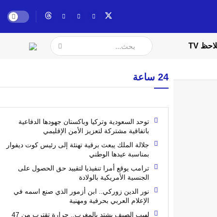
احظ TV
24 ساعة
توحد السعودية وتركيا وباكستان جهودها الدفاعية
باتفاقية مشتركة لتعزيز الأمن الإقليمي
جلالة الملك يبعث برقية تهنئة إلى رئيس كوت ديفوار
بمناسبة عيدها الوطني
ترامب يوقع أمرا تنفيذيا لتقييد حق الحصول على
الجنسية الأمريكية بالولادة
نور الدين زوركي.. ابن أزمور الذي صنع اسمه في
الإعلام العربي بحرفية ومهنية
لهيب الصيف يشتد بالمغرب.. حرارة تقترب من 47