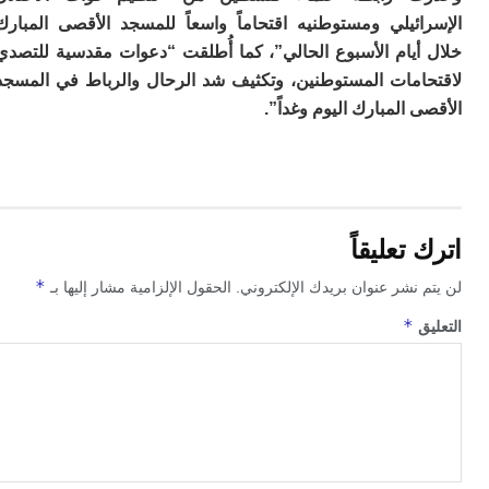
ت
ائيلي ومستوطنيه اقتحاماً واسعاً للمسجد الأقصى المبارك
ا
ا
أيام الأسبوع الحالي”، كما أُطلقت “دعوات مقدسية للتصدي
ب
امات المستوطنين، وتكثيف شد الرحال والرباط في المسجد
ق
ه
 المبارك اليوم وغداً”.
م
و
ي
م
م
ا
تعليقاً
و
م
*
 نشر عنوان بريدك الإلكتروني.
الحقول الإلزامية مشار إليها بـ
ر
*
ا
ق
ن
ال
ب
ب
ي
با
ج