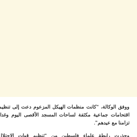
ب
ر
س
و
ف
س
ال
ق
ا
ب
ت
خ
س
س
أ
ب
إ
ا
الوكالة، “كانت منظمات الهيكل المزعوم دعت إلى تنظيم
مات جماعية مكثفة لساحات المسجد الأقصى اليوم وغدا،
م
م
 مع عيدهم”.
ال
ا
 رابطة علماء فلسطين من “تنظيم قوات الاحتلال