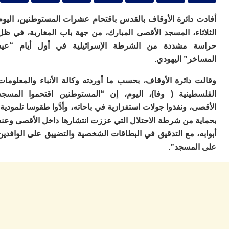
ا
و
 دائرة الأوقاف بالقدس باقتحام عشرات المستوطنين، اليوم
ف
د
ثاء، المسجد الأقصى المبارك، من جهة باب المغاربة، في ظل
أ
 مشددة من الشرطة الإسرائيلية في أول أيام “عيد
إف
ر” اليهودي.
را
إي
دائرة الأوقاف، بحسب ما أوردته وكالة الأنباء والمعلومات
ت
طينية ( وفا)، اليوم، إن “المستوطنين اقتحموا المسجد
ح
ف
، ونفذوا جولات استفزازية في باحاته، وأدَّوا طقوسا تلمودية،
ا
ة من شرطة الاحتلال التي عززت انتشارها داخل الأقصى وعند
، مع التدقيق في البطاقات الشخصية والتضييق على الوافدين
خ
ج
لمسجد”.
و
ر
ا
ا
ن
أ
ي
ص