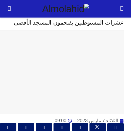
خارج الحدود
ت المستوطنين يقتحمون المسجد الأقصى
24
ساعة
بل
ت
ته
ل
م
ا
بع
ا
ا
ي
 7 مارس 2023
09:00
ط
ا