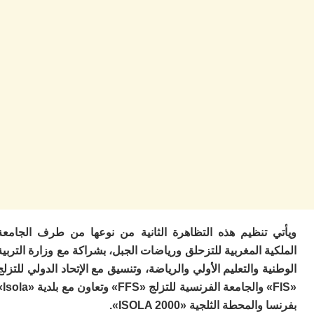
ا
ز
ا
أ
ا
ص
ا
ف
ال
ا
ب
و
ل
ا
ي
ب
ح
 تنظيم هذه التظاهرة الثانية من نوعها من طرف الجامعة
ت
ة المغربية للتزحلق ورياضات الجبل، بشراكة مع وزارة التربية
م
ة والتعليم الأولي والرياضة، وتنسيق مع الإتحاد الدولي للتزلج
7
م
«FIS» والجامعة الفرنسية للتزلج «FFS» وتعاون مع بلدية «Isola»
و
المحطة الثلجية «ISOLA 2000».
ر