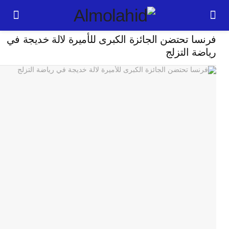
رياضة
 تحتضن الجائزة الكبرى للأميرة لالة خديجة في
24
 التزلج
ساعة
ت
ا
وت
و
ج
ال
با
م
لت
ا
ا
جل