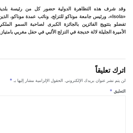
م
رف هذه التظاهرة الدولية حضور كل من رئيسة بلدية
س
«Isola»، ورئيس جامعة موناكو للتزلج، ونائب عمدة موناكو، الذين
إس
با
 بتتويج الفائزين بالجائزة الكبرى لصاحبة السمو الملكي
تن
ة الجليلة لالة خديجة في التزلج الألبي في حفل مغربي بامتياز.
ال
م
أ
ال
إ
س
وم
تعليقاً
إ
*
 نشر عنوان بريدك الإلكتروني.
الحقول الإلزامية مشار إليها بـ
ج
ل
*
ق
ال
ت
م
ح
ا
ا
ل