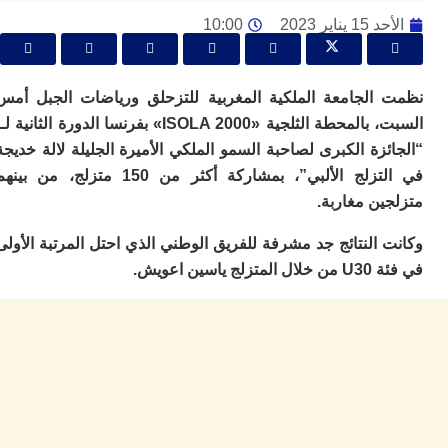
ا
ي
ناير 2023
10:00
ب
ته
إ
الجامعة الملكية المغربية للتزحلق ورياضات الجبل أمس
ر
ك
السبت، بالمحطة الثلجية ‏«ISOLA 2000» بفرنسا الدورة الثانية لـ:
دي
زة الكبرى لصاحبة السمو الملكي الأميرة الجليلة لالة خديجة
ب
ع
في التزلج الألبي”، بمشاركة أكثر من 150 متزلج، من بينهم
ا
ن مغاربة.
ت
ي
النتائج جد مشرفة للفريق الوطني الذي احتل المرتبة الأولى
أ
اسين اعويش.
تن
لت
ح
ا
ع
ا
ال
با
ن