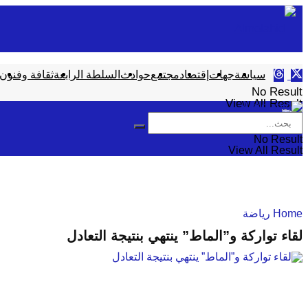
سياسة
جهات
إقتصاد
مجتمع
حوادث
السلطة الرابعة
ثقافة وفنون
No Result
View All Result
No Result
View All Result
Home
رياضة
لقاء تواركة و”الماط” ينتهي بنتيجة التعادل