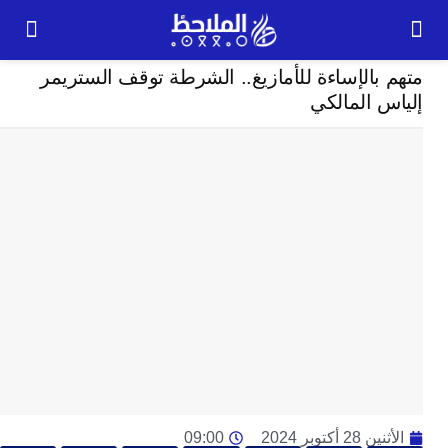
مجتمع
بالإساءة للأمازيغ.. الشرطة توقف الستريمر
24
 المالكي
ساعة
ت
ا
وت
و
ج
ال
با
م
لت
ا
ا
جل
2 أكتوبر 2024
09:00