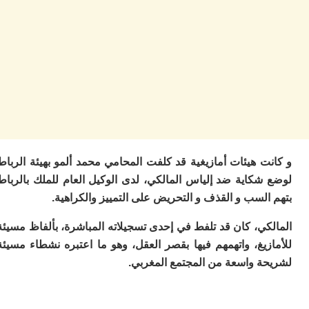
ا
ز
ا
أ
ا
ص
ا
ف
ال
ا
ب
و
 هيئات أمازيغية قد كلفت المحامي محمد ألمو بهيئة الرباط
ل
شكاية ضد إلياس المالكي، لدى الوكيل العام للملك بالرباط
ا
لسب و القذف و التحريض على التمييز والكراهية.
ي
ب
ح
ي، كان قد تلفط في إحدى تسجيلاته المباشرة، بألفاظ مسيئة
ت
يغ، واتهمهم فيها بقصر العقل، وهو ما اعتبره نشطاء مسيئة
م
ة واسعة من المجتمع المغربي.
7
م
و
ر