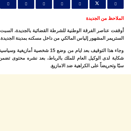
ا
ي
ب
ته
حظ من الجديدة
إ
ر
 عناصر الفرقة الوطنية للشرطة القضائية بالجديدة، السبت،
ك
مر المشهور إلياس المالكي من داخل مسكنه بمدينة الجديدة.
دي
ب
وجاء هذا التوقيف بعد ايام من وضع 15 شخصية أمازيغية وسياسية
ع
ا
 لدى الوكيل العام للملك بالرباط، بعد نشره محتوى تضمن
ت
تحريضاً على الكراهية ضد الامازيغ.
ي
أ
تن
لت
ح
ا
ع
ا
ال
با
ن