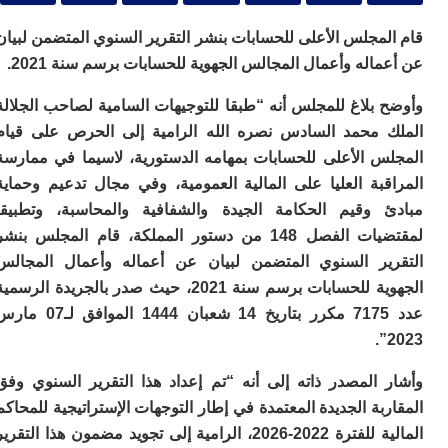
ا
ا
مجلس الأعلى للحسابات بنشر التقرير السنوي المتضمن لبيان
ا
اله وأعمال المجالس الجهوية للحسابات برسم سنة 2021.
و
ب
 بلاغ للمجلس أنه “طبقا للتوجيهات السامية لصاحب الجلالة
ي
 محمد السادس نصره الله الرامية إلى الحرص على قيام
ب
ا
س الأعلى للحسابات بمهامه الدستورية، لاسيما في ممارسة
ف
قبة العليا على المالية العمومية، وفي مجال تدعيم وحماية
د
 وقيم الحكامة الجيدة والشفافية والمحاسبة، وتطبيقا
ا
و
لمقتضيات الفصل 148 من دستور المملكة، قام المجلس بنشر
م
ير السنوي المتضمن لبيان عن أعماله وأعمال المجالس
كن
الجهوية للحسابات برسم سنة 2021، حيث صدر بالجريدة الرسمية
ت
عدد 7175 مكرر بتاريخ 14 شعبان 1444 الموافق لـ07 مارس
ا
ا
لم
لا
 المصدر ذاته إلى أنه “تم إعداد هذا التقرير السنوي وفق
ل
بة الجديدة المعتمدة في إطار التوجهات الإستراتيجية للمحاكم
ج
ض
المالية للفترة 2022-2026، الرامية إلى تجويد مضمون هذا التقرير