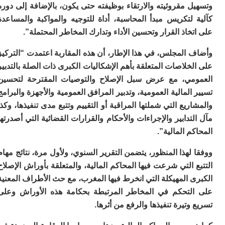
إي
 مقروئيته والارتقاء بوظيفته حتى يكون، بالإضافة إلى دوره
م
لتكريس مبدأ المحاسبة، أداة للتوجيه والمواكبة والمساعدة
م
خاذ القرار وتحسين الأداء وتدارك المخاطر المحتملة”.
م
خ
المجلس، في هذا الإطار، أن هذه المقاربة اعتمدت “التركيز
ب
م
خلاصات المتعلقة بأهم الإشكاليات الكبرى ذات الصلة بالتدبير
ف
مي، مع عرض سبل الإصلاح والتوصيات المقترحة لتحسين
ه
المالية العمومية، وتدبير المرافق العمومية والأجهزة والبرامج
م
بو
ريع التي شملتها المراقبة أو التقييم وتتبع مدى تنفيذها، وكذا
سي
تدابير والإجراءات والأحكام والقرارات القضائية التي أصدرتها
دن
م المالية”.
ب
ت
لهذا المنظور، يتضمن التقرير السنوي، ولأول مرة، نتائج مهام
غ
ب
 التي شرعت فيها المحاكم المالية، والمتعلقة بأوراش الإصلاح
م
 المهيكلة التي انخرط فيها المغرب، مع حث الأطراف المعنية
ص
لتحكم في المخاطر المرتبطة بحكامة هذه الأوراش وعلى
ف
ح
وتيرة تنفيذها والرفع من أثرها.
ز
“