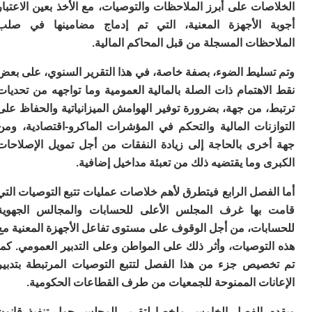
ف
ات على أبرز الملاحظات والتوصيات، مع الأخذ بعين الاعتبار
ا
 الأجهزة المعنية، التي تم إدماج مضامينها في صلب
ا
ت
ظات المسجلة من قبل المحاكم المالية.
ت
م
سليط الضوء، بصفة خاصة، في هذا التقرير السنوي، على بعض
م
اهتمام ذات الصلة بالمالية العمومية وما تواجهه من تحديات
ت
ا
 من جهة، بضرورة توفير الهوامش الميزانياتية والحفاظ على
وا
زنات المالية والتحكم في المؤشرات الماكرو-اقتصادية، ومن
خرى بالحاجة إلى زيادة النفقات من أجل تمويل الإصلاحات
 وما يقتضيه ذلك من تعبئة مداخيل إضافية.
فصل الرابع فيتطرق لأهم خلاصات عمليات تتبع التوصيات التي
بها غرف المجلس الأعلى للحسابات والمجالس الجهوية
بات، من أجل الوقوف على مستوى تفاعل الأجهزة المعنية مع
توصيات، وأثر ذلك على المواطن وعلى التدبير العمومي. كما
صيص جزء من هذا الفصل لتتبع التوصيات المرتبطة بتدبير
نات الممنوحة للجمعيات من طرف القطاعات الحكومية.
 الفصل الخامس ملخصا لتقرير المجلس حول تنفيذ قانون