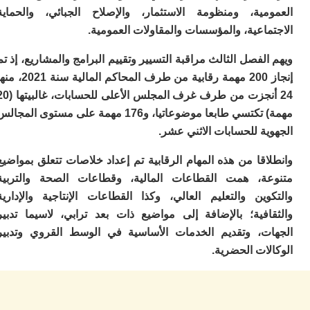
6
مية، ومنظومة الاستثمار، والإصلاح الجبائي، والحماية
ت
اعية، والمؤسسات والمقاولات العمومية.
ع
أك
لفصل الثالث مراقبة التسيير وتقييم البرامج والمشاريع، إذ تم
م
4
إنجاز 200 مهمة رقابية من طرف المحاكم المالية سنة 2021، منها
م
24 أنجزت من طرف غرف المجلس الأعلى للحسابات، غالبيتها (20
م
مهمة) تكتسي طابعا موضوعاتيا، و176 مهمة على مستوى المجالس
م
ال
ة للحسابات الاثني عشر.
ن
أ
قا من هذه المهام الرقابية تم إعداد خلاصات تتعلق بمواضيع
ا
ة، همت القطاعات المالية، وقطاعات الصحة والتربية
ا
وين والتعليم العالي، وكذا القطاعات الإنتاجية والإدارية
ا
ي
افية؛ بالإضافة إلى مواضيع ذات بعد ترابي، لاسيما تدبير
ا
ت، وتقديم الخدمات الأساسية في الوسط القروي وتدبير
م
ات الحضرية.
ا
بع
ا
و
ال