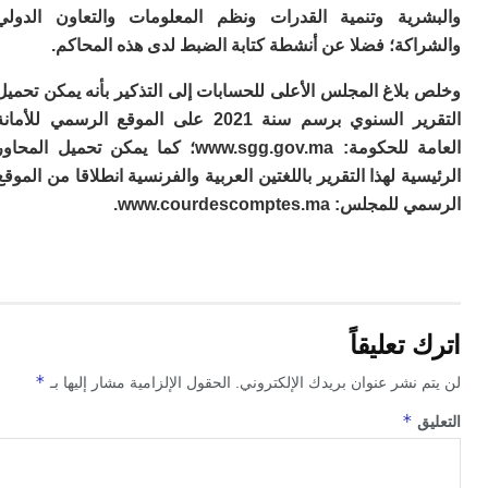
رية وتنمية القدرات ونظم المعلومات والتعاون الدولي
اكة؛ فضلا عن أنشطة كتابة الضبط لدى هذه المحاكم.
لاغ المجلس الأعلى للحسابات إلى التذكير بأنه يمكن تحميل
التقرير السنوي برسم سنة 2021 على الموقع الرسمي للأمانة
العامة للحكومة: www.sgg.gov.ma؛ كما يمكن تحميل المحاور
ية لهذا التقرير باللغتين العربية والفرنسية انطلاقا من الموقع
س: www.courdescomptes.ma.
تعليقاً
*
 نشر عنوان بريدك الإلكتروني.
الحقول الإلزامية مشار إليها بـ
*
ق