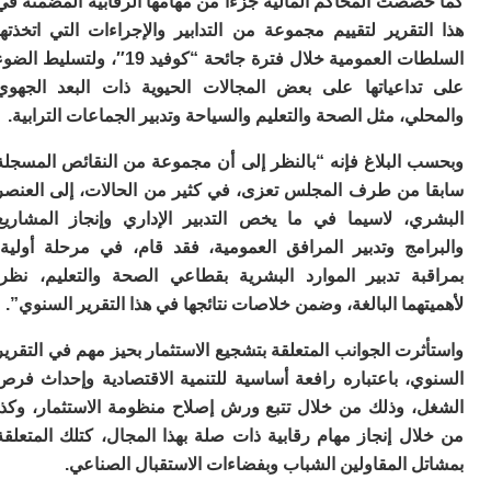
صصت المحاكم المالية جزءا من مهامها الرقابية المضمنة في
أ
تقرير لتقييم مجموعة من التدابير والإجراءات التي اتخذتها
م
ع
السلطات العمومية خلال فترة جائحة “كوفيد 19″، ولتسليط الضوء
م
داعياتها على بعض المجالات الحيوية ذات البعد الجهوي
و
ي، مثل الصحة والتعليم والسياحة وتدبير الجماعات الترابية.
م
م
 البلاغ فإنه “بالنظر إلى أن مجموعة من النقائص المسجلة
ص
 من طرف المجلس تعزى، في كثير من الحالات، إلى العنصر
ي
ا
ي، لاسيما في ما يخص التدبير الإداري وإنجاز المشاريع
ف
امج وتدبير المرافق العمومية، فقد قام، في مرحلة أولية،
تر
لب
بة تدبير الموارد البشرية بقطاعي الصحة والتعليم، نظرا
م
هما البالغة، وضمن خلاصات نتائجها في هذا التقرير السنوي”.
ا
م
رت الجوانب المتعلقة بتشجيع الاستثمار بحيز مهم في التقرير
ط
ي، باعتباره رافعة أساسية للتنمية الاقتصادية وإحداث فرص
س
، وذلك من خلال تتبع ورش إصلاح منظومة الاستثمار، وكذا
ل
ا
ل إنجاز مهام رقابية ذات صلة بهذا المجال، كتلك المتعلقة
ف
 المقاولين الشباب وبفضاءات الاستقبال الصناعي.
م