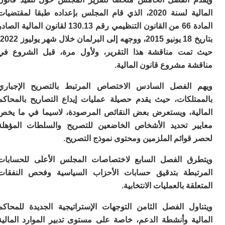
المالية لسنة 2020، الذي قام المجلس بإعداده طبقا لمقتضيات
المادة 66 من القانون التنظيمي رقم 130.13 لقانون المالية الصادر
بتاريخ 18 يونيو 2015، ووجهه إلى البرلمان خلال شهر يوليوز 2022،
مت مناقشة هذا التقرير، ولأول مرة، قبل الشروع في
ة مشروع قانون المالية.
الفصل السادس الاختصاص المرتبط بالتصريح الإجباري
تلكات، حيث يقدم حصيلة عمليات إيداع التصاريح بالمحاكم
ية، ويستعرض بعض النقائص المرصودة، لاسيما في ما يخص
ر تحديد الأشخاص الخاضعين للتصريح والسلطات المؤهلة
قوائم الملزمين ومحتوى نموذج التصريح.
ق الفصل السابع لاختصاصات المجلس الأعلى للحسابات
بطة بتدقيق حسابات الأحزاب السياسية وفحص النفقات
قة بالعمليات الانتخابية.
ول الفصل الثامن التوجهات الإستراتيجية الجديدة للمحاكم
ية وأنشطة الدعم، خاصة على مستوى تدبير الموارد المالية