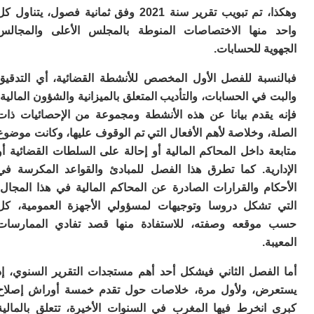
نا
وهكذا، تم تبويب تقرير سنة 2021 وفق ثمانية فصول، يتناول كل
أ
ج
منها الاختصاصات المنوطة بالمجلس الأعلى والمجالس
إف
ة للحسابات.
م
م
سبة للفصل الأول المخصص للأنشطة القضائية، أي التدقيق
ن
ن
في الحسابات، والتأديب المتعلق بالميزانية والشؤون المالية،
ال
يقدم بيانا عن هذه الأنشطة ومجموعة من الإحصائيات ذات
وا
 وخلاصة لأهم الأفعال التي تم الوقوف عليها، وكانت موضوع
ج
 داخل المحاكم المالية أو إحالة على السلطات القضائية أو
ف
م
رية. كما تطرق هذا الفصل للمبادئ والقواعد المكرسة في
م
ام والقرارات الصادرة عن المحاكم المالية في هذا المجال،
س
تشكل دروسا وتوجيهات لمسؤولي الأجهزة العمومية، كل
ا
ا
وقعه وصفته، للاستفادة منها قصد تفادي الممارسات
ي
ة.
ب
ت
لفصل الثاني فيشكل أحد أهم مستجدات التقرير السنوي، إذ
ا
ض، ولأول مرة، خلاصات حول تقدم خمسة أوراش إصلاح
ع
انخرط فيها المغرب في السنوات الأخيرة، تتعلق بالمالية
“