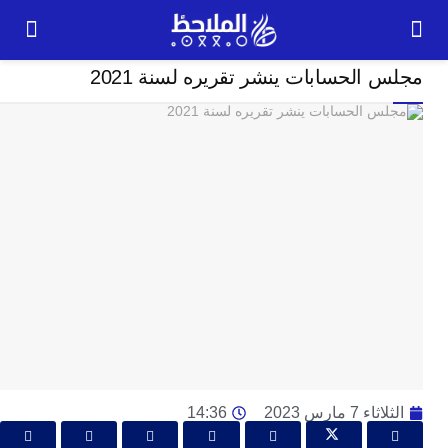
إقتصاد
الحسابات ينشر تقريره لسنة 2021
24
ساعة
و
ا
ال
ت
ال
ع
تش
ا
و
ال
ل
 7 مارس 2023
14:36
ا
ل