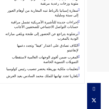
مئوية وزخات رعدية مرتقبة
سفارة إسبانيا بالرباط تنبه المغاربة من أوهام العبور
إلى سبتة ومليلية
إجراءات جديدة للتأشيرة الأمريكية تشمل مراقبة
حسابات التواصل الاجتماعي للصحفيين الأجانب
برشلونة يتراجع عن الحضور إلى طنجة ويلغي مباراته
الودية بالمغرب
الكاف تصادق على اعتذار “فيفا” وتجدد دعمها
لإنفانتينو
المغرب ضمن أقوى الوجهات العالمية لاستقطاب
التمويلات التنموية الخاصة
بتعليمات ملكية بوريطة يحضر تنصيب رئيس كولومبيا
بلغاريا تجدد تهانيها للملك محمد السادس بعيد العرش