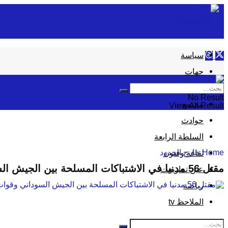
سياسة
جهات
إقتصاد
No Result
مجتمع
View All Result
حوادث
السلطة الرابعة
Home
خارج الحدود
ثقافة وفنون
مقتل 56 مدنيا في الاشتباكات المسلحة بين الجيش السوداني وقوات الدعم السريع
عين تمازيغت
رياضة
الملاحظ tv