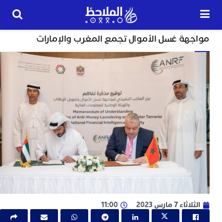
خارج الحدود
هة غسل الأموال تجمع المغرب والإمارات
24
ساعة
ت
ا
و
و
ج
ا
ب
م
ل
ا
ا
ء 7 مارس 2023
11:00
ج