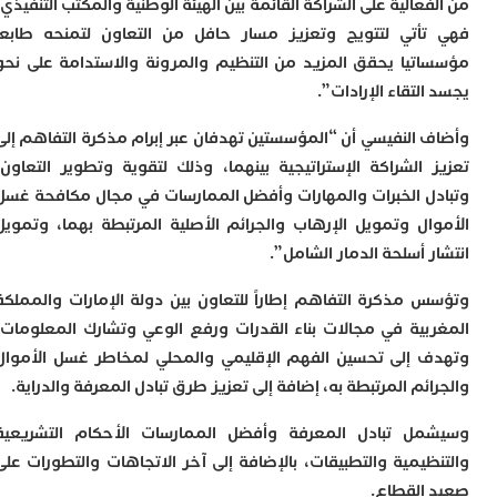
ا
عالية على الشراكة القائمة بين الهيئة الوطنية والمكتب التنفيذي،
أتي لتتويج وتعزيز مسار حافل من التعاون لتمنحه طابعا
ب
ي
تيا يحقق المزيد من التنظيم والمرونة والاستدامة على نحو
ع
لتقاء الإرادات”.
ا
إ
 النفيسي أن “المؤسستين تهدفان عبر إبرام مذكرة التفاهم إلى
ط
و
 الشراكة الإستراتيجية بينهما، وذلك لتقوية وتطوير التعاون،
م
ل الخبرات والمهارات وأفضل الممارسات في مجال مكافحة غسل
ا
ال وتمويل الإرهاب والجرائم الأصلية المرتبطة بهما، وتمويل
ب
 أسلحة الدمار الشامل”.
ا
ت
 مذكرة التفاهم إطاراً للتعاون بين دولة الإمارات والمملكة
ع
ا
بية في مجالات بناء القدرات ورفع الوعي وتشارك المعلومات،
“
 إلى تحسين الفهم الإقليمي والمحلي لمخاطر غسل الأموال
و
د
ئم المرتبطة به، إضافة إلى تعزيز طرق تبادل المعرفة والدراية.
ل
ل تبادل المعرفة وأفضل الممارسات الأحكام التشريعية
ا
ض
ظيمية والتطبيقات، بالإضافة إلى آخر الاتجاهات والتطورات على
أ
القطاع.