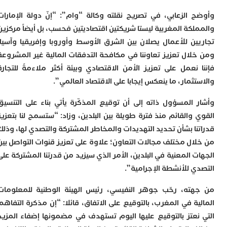
م
 الزعابي، في تصريح نقلته وكالة “وام”: “إنّ دولة الإمارات
س
لكة المغربية ليستا شريكتين اقتصاديتين فحسب، بل أيضاً مركزين
إ
ب
ين للأعمال يصلان بين الشرق الأوسط وأوروبا وإفريقيا وآسيا.
ت
لال تعزيز تعاوننا في مكافحة التدفقات المالية غير المشروعة
ا
 نعمل على تعزيز الأمن الاقتصادي وبيئة أكثر ملاءمةً للتجارة
م
أ
ثمار، ما ينعكس إيجابا على الاقتصاد العالمي”.
ا
إ
 المسؤول ذاته إلى أن توقيع المذكّرة يأتي بناء على التنسيق
س
والقائم منذ فترة طويلة بين البلدين، وزاد: “ستسمح لنا بتعزيز
و
نا بشأن تحديد التهديدات والمخاطر المشتركة والتصدي لها، وذلك
إ
ال مختلف مجالات التعاون؛ علاوة على تعزيز قنوات التواصل بين
ج
ل
 المعنية في البلدين، الأمر الذي سيزيد من قدرتنا المشتركة على
ا
ي للأنشطة الإجرامية”.
ت
م
ته، رحّب جوهر النفيسي، رئيس الهيئة الوطنية للمعلومات
ح
ا
ة في المغرب، بالتوقيع على الاتفاق، قائلا: “إن مذكرة التفاهم
ا
نعتز بالتوقيع عليها اليوم تستهدف في مضمونها إضفاء المزيد
ل