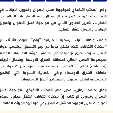
ا
ي
المكتب التنفيذي لمواجهة غسل الأموال وتمويل الإرهاب في
ب
ت
رات مذكرة تفاهم مع الهيئة الوطنية للمعلومات المالية في
إ
ب، لتعزيز التعاون الثنائي في مواجهة غسل الأموال وتمويل
ر
ب وتمويل انتشار التسلح.
ك
د
ب
 وكالة الأنباء الرسمية الإماراتية “وام”، اليوم الثلاثاء، أن
ع
ة التفاهم هذه تشكل جزءاً من نهج التنسيق الإقليمي لدولة
ا
رات، وقد جرى توقيعها على هامش ورشة التطبيقات الخاصة
ت
عة العمل المالي لمنطقة الشرق الأوسط وشمال إفريقيا
ي
(مينافاتف) لعام 2023، التي اجتمعت فيها وفودٌ من 21 دولة في
أ
ت
 الشرق الأوسط؛ وهي الفعالية السنوية التي تنظّمها
ل
وعة لتبادل المعرفة واستعراض أفضل الممارسات”.
ح
ا
حامد الزعابي، مدير عام المكتب التنفيذي لمواجهة غسل
ع
ا
ال وتمويل الإرهاب، إنّ مذكرة التفاهم تشكّل خطوة مهمّة
ا
ة تعزيز الجهود المشتركة للبلدين في مواجهة الجرائم المالية.
ب
ن