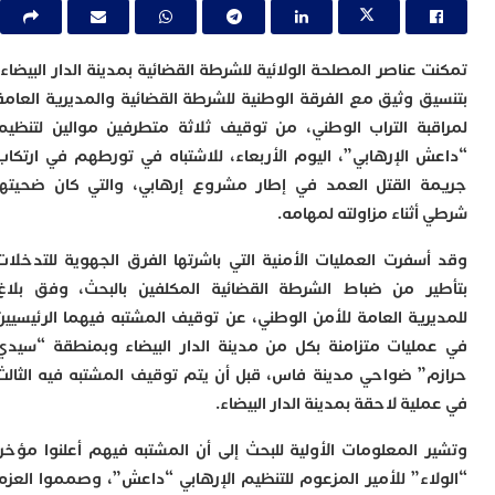
س
إ
ب
ت
عناصر المصلحة الولائية للشرطة القضائية بمدينة الدار البيضاء،
ا
ق وثيق مع الفرقة الوطنية للشرطة القضائية والمديرية العامة
م
بة التراب الوطني، من توقيف ثلاثة متطرفين موالين لتنظيم
أ
ا
 الإرهابي”، اليوم الأربعاء، للاشتباه في تورطهم في ارتكاب
إ
 القتل العمد في إطار مشروع إرهابي، والتي كان ضحيتها
س
أثناء مزاولته لمهامه.
و
إ
سفرت العمليات الأمنية التي باشرتها الفرق الجهوية للتدخلات
ج
ر من ضباط الشرطة القضائية المكلفين بالبحث، وفق بلاغ
ل
ا
رية العامة للأمن الوطني، عن توقيف المشتبه فيهما الرئيسيين
ت
ليات متزامنة بكل من مدينة الدار البيضاء وبمنطقة “سيدي
م
ح
” ضواحي مدينة فاس، قبل أن يتم توقيف المشتبه فيه الثالث
ا
ية لاحقة بمدينة الدار البيضاء.
ا
ل
 المعلومات الأولية للبحث إلى أن المشتبه فيهم أعلنوا مؤخرا
ا
اء” للأمير المزعوم للتنظيم الإرهابي “داعش”، وصمموا العزم
ب