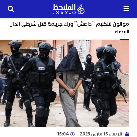
حوادث
ون لتنظيم “داعش” وراء جريمة قتل شرطي الدار
24
اء
ساعة
ل
ا
ي
ب
ح
ت
م
7
م
و
ر
م
اء 15 مارس 2023
15:04