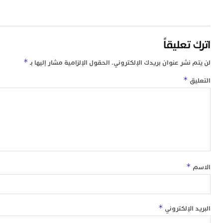
ص
ب
ر
س
تعليقاً
و
ف
*
 نشر عنوان بريدك الإلكتروني.
الحقول الإلزامية مشار إليها بـ
س
ا
*
ق
ق
ا
ب
ت
خ
س
س
أ
ب
*
إ
ا
*
 الإلكتروني