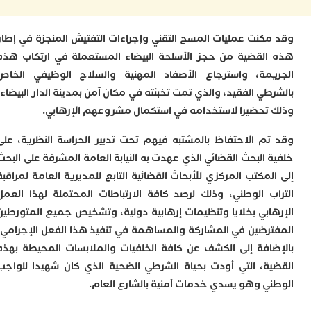
ا
ا
و
كنت عمليات المسح التقني وإجراءات التفتيش المنجزة في إطار
ف
د
لقضية من حجز الأسلحة البيضاء المستعملة في ارتكاب هذه
أ
مة، واسترجاع الأصفاد المهنية والسلاح الوظيفي الخاص
إ
ي الفقيد، والذي تمت تخبئته في مكان آمن بمدينة الدار البيضاء،
ر
تحضيرا لاستخدامه في استكمال مشروعهم الإرهابي.
إ
ت
م الاحتفاظ بالمشتبه فيهم تحت تدبير الحراسة النظرية، على
ح
ف
البحث القضائي الذي عهدت به النيابة العامة المشرفة على البحث
ا
مكتب المركزي للأبحاث القضائية التابع للمديرية العامة لمراقبة
ب الوطني، وذلك لرصد كافة الارتباطات المحتملة لهذا العمل
خ
ج
ابي بخلايا وتنظيمات إرهابية دولية، وتشخيص جميع المتورطين
و
رضين في المشاركة والمساهمة في تنفيذ هذا الفعل الإجرامي،
ر
ا
افة إلى الكشف عن كافة الخلفيات والملابسات المحيطة بهذه
ا
ة، التي أودت بحياة الشرطي الضحية الذي كان شهيدا للواجب
ن
ي وهو يسدي خدمات أمنية بالشارع العام.
أ
ي