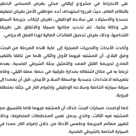
لانخراط في مشروع إرهابي محلي بغرض المساس الخطير
ي
ع
ام العام، حيث قرروا استهداف أحد موظفي الأمن بغرض تصفيته
ا
 والاستيلاء على سلاحه الوظيفي، لغرض ارتكاب جريمة السطو
إ
كالة بنكية، تم تحديد مكانها مسبقا والاتفاق على طريقة
ط
و
ها، وذلك بغرض تحصيل العائدات المالية لهذا الفعل الاجرامي.
م
ا
 الأبحاث والتحريات المنجزة إلى غاية هذه المرحلة من البحث،
ب
لبلاغ، أن المشتبه فيهما الأول والثاني هما من تكلفا بالتنفيذ
ا
ي لجريمة القتل العمد والتمثيل بجثة الشرطي الضحية، بعدما
ت
ع
 به في مكان اشتغاله بمدارة طرقية في حصة عمله الليلي، وقاما
ا
ضه لاعتداءات جسدية بواسطة السلاح الأبيض، قبل أن يعمدا إلى
“
سيارته الخاصة وسلاحه الوظيفي وإضرام النار في جثته بمنطقة
و
د
.
ل
وضحت مسارات البحث كذلك أن المشتبه فيهما قاما بالتنسيق مع
ا
ض
به فيه الثالث، والذي يحمل نفس المخططات المتطرفة، وذلك
أ
ر معالم الجريمة وطمس الأدلة من خلال إضرام النار عمدا في
ا
رة الخاصة بالشرطي الضحية.
ا