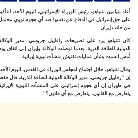
ا
ي
نيامين نتنياهو، رئيس الوزراء الإسرائيلي، اليوم الأحد، التأكيد
ب
ته
ق إسرائيل في الدفاع عن نفسها ضد أي هجوم نووي محتمل
إ
نب إيران.
ر
ك
تنياهو يرد على تصريحات رافاييل جروسي، مدير الوكالة
دي
ب
ة للطاقة الذرية، بعدما توصلت الوكالة وإيران إلى اتفاق يوم
ع
لسبت بشأن عمليات تفتيش منشآت نووية إيرانية.
ا
ت
تنياهو، خلال اجتماع لمجلس الوزراء في القدس، اليوم الأحد،
ي
اييل جروسي، مدير الوكالة الدولية للطاقة الذرية، قال فقط
أ
ران إن أي هجوم إسرائيلي على المنشآت النووية الإيرانية
تن
لت
 مع القانون.. يتعارض مع أي قانون؟”.
ح
ا
ع
ا
ال
با
ن