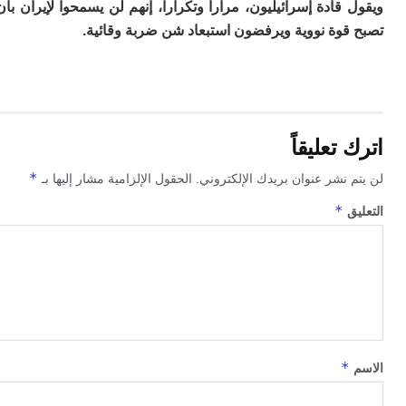
ا
قادة إسرائيليون، مرارا وتكرارا، إنهم لن يسمحوا لإيران بأن
ب
قوة نووية ويرفضون استبعاد شن ضربة وقائية.
ي
ع
ا
إ
ط
و
تعليقاً
مب
ال
*
 نشر عنوان بريدك الإلكتروني.
الحقول الإلزامية مشار إليها بـ
ب
*
ا
ق
ت
ع
اع
“ف
و
د
لإ
ا
*
ض
أ