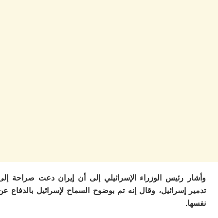
ا
ز
ا
أ
ا
ص
ا
ف
ال
ا
ب
و
ل
ا
ي
ب
ح
ت
 رئيس الوزراء الإسرائيلي إلى أن إيران دعت صراحة إلى
م
7
 إسرائيل، وقال إنه تم بوضوح السماح لإسرائيل بالدفاع عن
م
و
ر