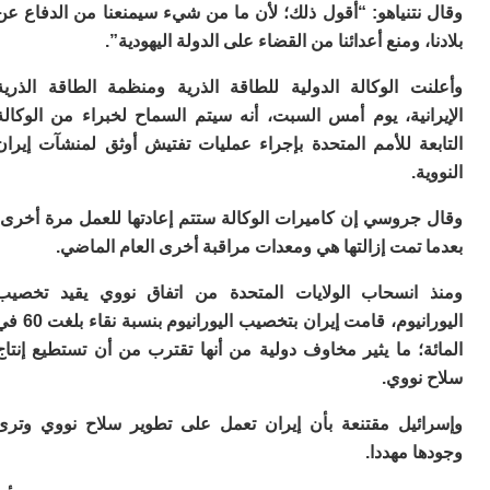
نتنياهو: “أقول ذلك؛ لأن ما من شيء سيمنعنا من الدفاع عن
م
، ومنع أعدائنا من القضاء على الدولة اليهودية”.
س
إس
ت الوكالة الدولية للطاقة الذرية ومنظمة الطاقة الذرية
با
تن
انية، يوم أمس السبت، أنه سيتم السماح لخبراء من الوكالة
ال
عة للأمم المتحدة بإجراء عمليات تفتيش أوثق لمنشآت إيران
م
أ
.
ال
إ
جروسي إن كاميرات الوكالة ستتم إعادتها للعمل مرة أخرى،
س
تمت إزالتها هي ومعدات مراقبة أخرى العام الماضي.
وم
إ
انسحاب الولايات المتحدة من اتفاق نووي يقيد تخصيب
ج
اليورانيوم، قامت إيران بتخصيب اليورانيوم بنسبة نقاء بلغت 60 في
ل
ال
؛ ما يثير مخاوف دولية من أنها تقترب من أن تستطيع إنتاج
ت
نووي.
م
ح
ئيل مقتنعة بأن إيران تعمل على تطوير سلاح نووي وترى
ا
ا
 مهددا.
ل