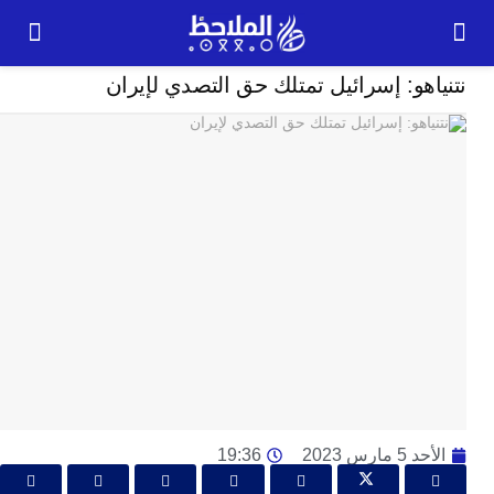
خارج الحدود
هو: إسرائيل تمتلك حق التصدي لإيران
24
ساعة
ت
ا
وت
و
ج
ال
با
م
لت
ا
ا
ارس 2023
19:36
جل